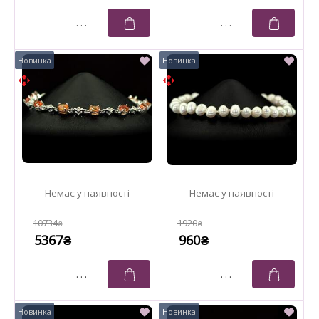
10734
1920
₴
₴
5367
960
₴
₴