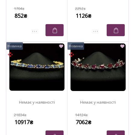
1704
2252
₴
₴
852
1126
₴
₴
21834
14124
₴
₴
10917
7062
₴
₴