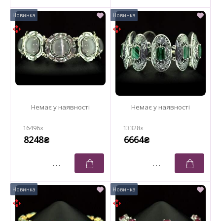
16496
13328
₴
₴
8248
6664
₴
₴