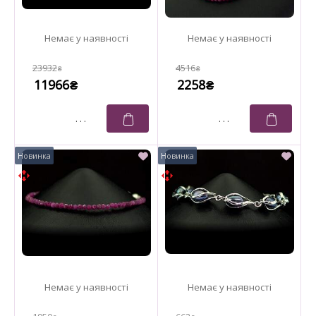
23932
4516
₴
₴
11966
2258
₴
₴