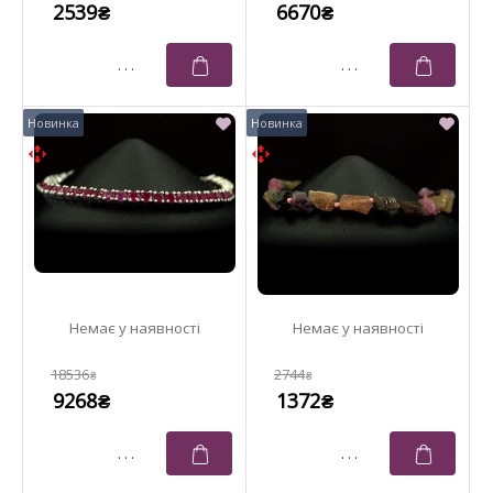
2539
6670
₴
₴
18536
2744
₴
₴
9268
1372
₴
₴