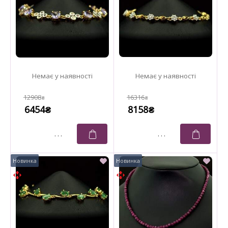
12908
16316
₴
₴
6454
8158
₴
₴