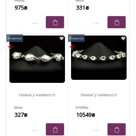
1950
662
₴
₴
975
331
₴
₴
654
21098
₴
₴
327
10549
₴
₴