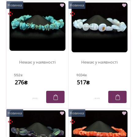
552
1034
₴
₴
276
517
₴
₴