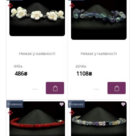
972
2216
₴
₴
486
1108
₴
₴