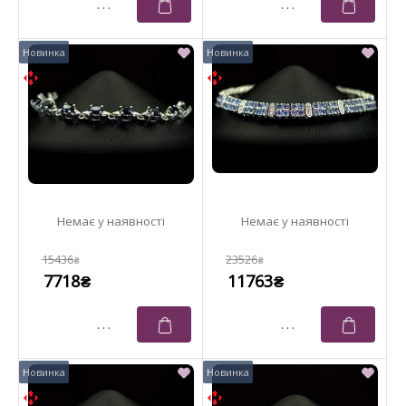
15436
23526
₴
₴
7718
11763
₴
₴