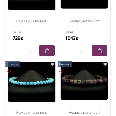
1458
2084
₴
₴
729
1042
₴
₴