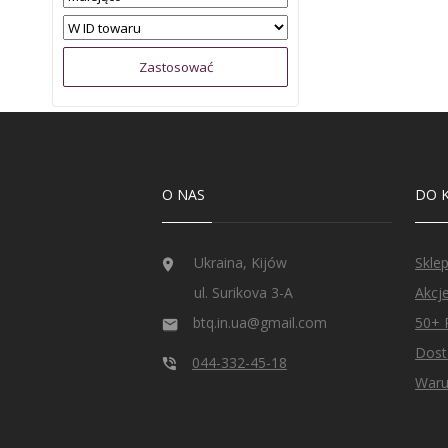
O NAS
DO 
Ukraina, Kijów
Skle
ul. Surikova 3-A
Akcj
btq.in.ua@gmail.com
50+ 
Dost
044-332-45-18
Waru