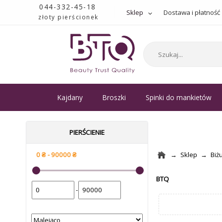
044-332-45-18
Sklep
Dostawa i płatność
złoty pierścionek
Kajdany
Broszki
Spinki do mankietów
PIERŚCIENIE
Sklep
Biż
BTQ
-