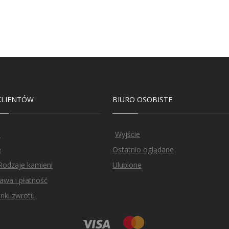
KLIENTÓW
BIURO OSOBISTE
p
Wyjście
e
Ostatnio oglądane
Rodzaje kamieni
Ulubione
awa i płatność
nki zwrotu