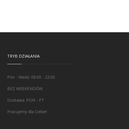
TRYB DZIAŁANIA
Pon - Niedz: 08:00 - 22:00
BEZ WEEKENDÓW
Dostawa: PON - PT
Pracujemy dla Ciebie!