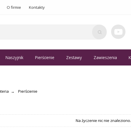
O firmie
Kontakty
Naszyjnik
Pierścienie
Zestawy
Zawieszenia
K
uteria
Pierścienie