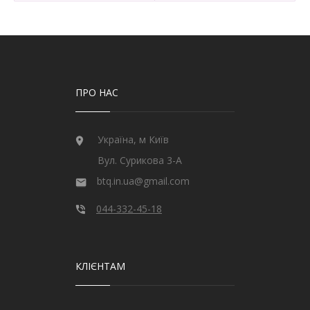
ПРО НАС
Україна, м Київ
Вул. Сурикова 3-А
btq.in.ua@gmail.com
044-332-45-18
КЛІЄНТАМ