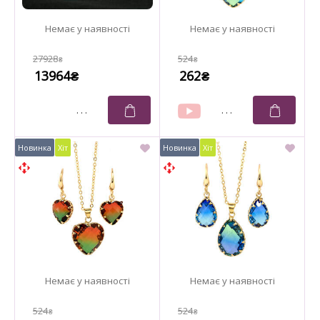
27928
524
₴
₴
13964
262
₴
₴
524
524
₴
₴