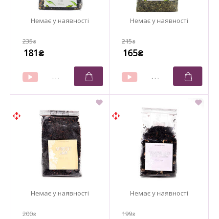
235
215
₴
₴
181
165
₴
₴
200
199
₴
₴