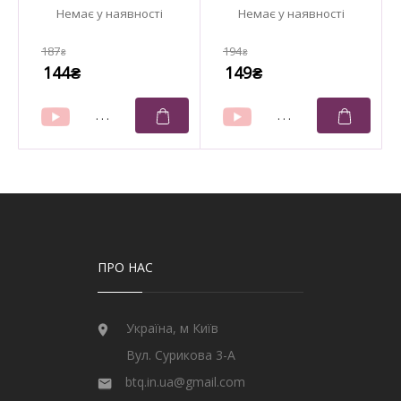
187
194
₴
₴
144
149
₴
₴
ПРО НАС
Україна, м Київ
Вул. Сурикова 3-А
btq.in.ua@gmail.com