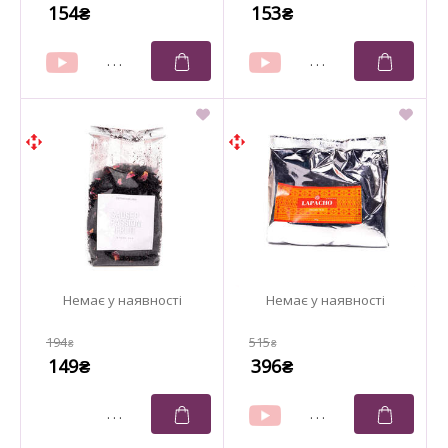
154
153
₴
₴
194
515
₴
₴
149
396
₴
₴