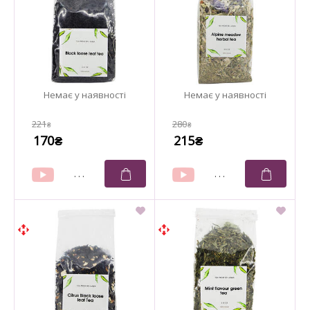
221
280
₴
₴
170
215
₴
₴