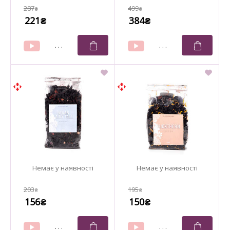
287
499
₴
₴
221
384
₴
₴
203
195
₴
₴
156
150
₴
₴