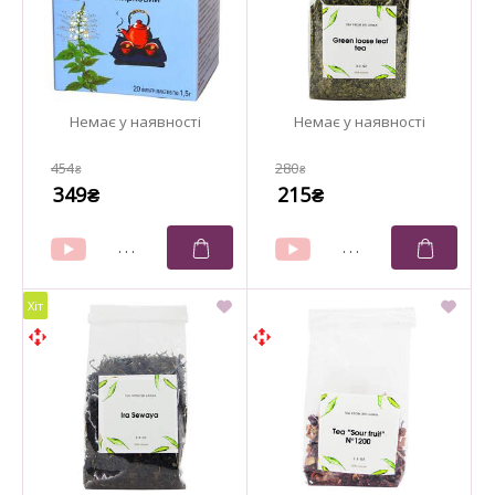
454
280
₴
₴
349
215
₴
₴