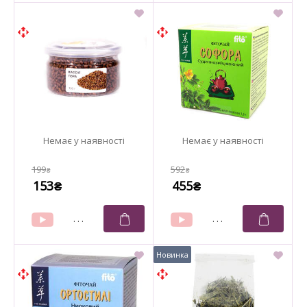
199
592
₴
₴
153
455
₴
₴