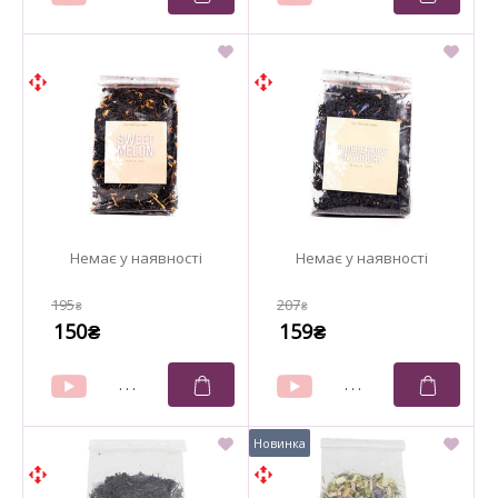
195
207
₴
₴
150
159
₴
₴