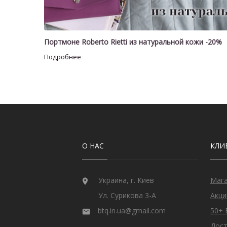
Портмоне Roberto Rietti из натуральной кожи -20%
О НАС
КЛИ
Украина, г. Киев
Маг
Ул. Сурикова 3-А
Акци
btq.in.ua@gmail.com
50+ 
Дост