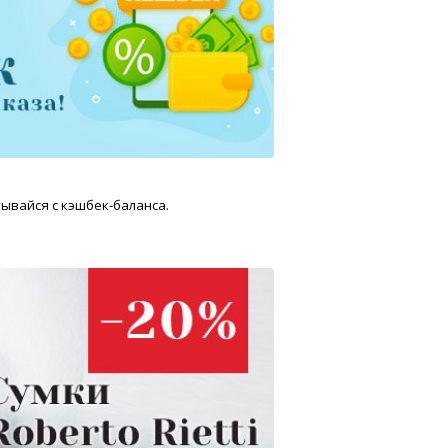
ывайся с кэшбек-баланса.