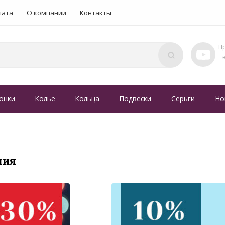
лата
О компании
Контакты
онки
Колье
Кольца
Подвески
Серьги
Но
ния