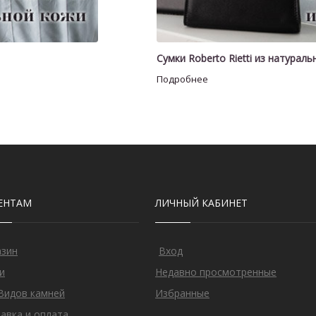
Сумки Roberto Rietti из натурал
ЕНТАМ
ЛИЧНЫЙ КАБИНЕТ
азин
Вход
и
Недавно просмотренные
Видов камней
Избранные
авка и оплата