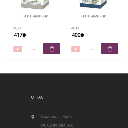
502
481
₴
₴
417
400
₴
₴
О НАС
Украина, г. Киев
Ул. Сурикова 3-А