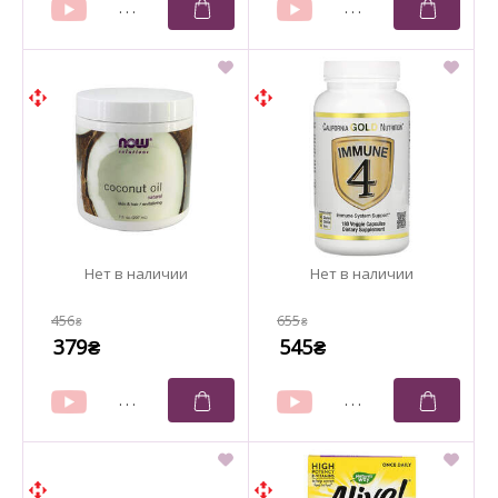
456
655
₴
₴
379
545
₴
₴