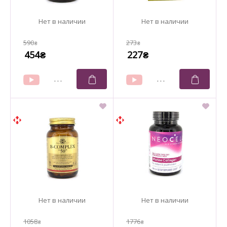
590
273
₴
₴
454
227
₴
₴
1058
1776
₴
₴