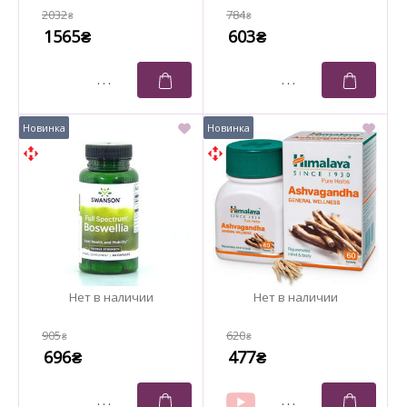
2032
784
₴
₴
1565
603
₴
₴
905
620
₴
₴
696
477
₴
₴