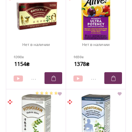
1390
1659
₴
₴
1154
1378
₴
₴