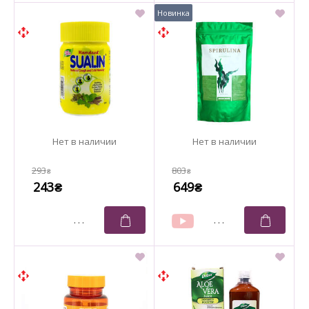
293
803
₴
₴
243
649
₴
₴