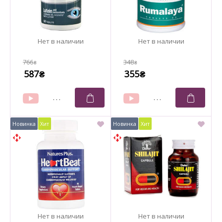
766
348
₴
₴
587
355
₴
₴