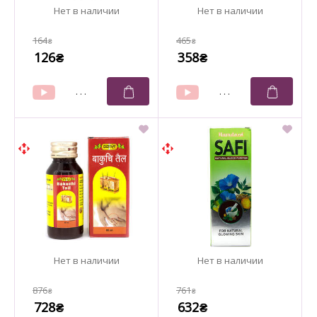
164
465
₴
₴
126
358
₴
₴
876
761
₴
₴
728
632
₴
₴