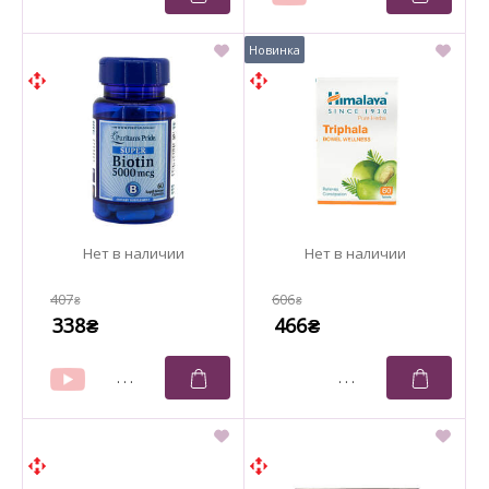
407
606
₴
₴
338
466
₴
₴