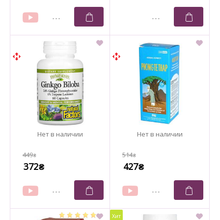
449
514
₴
₴
372
427
₴
₴