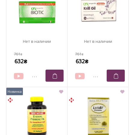
761
761
₴
₴
632
632
₴
₴