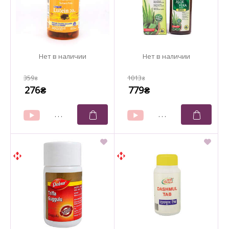
359
1013
₴
₴
276
779
₴
₴