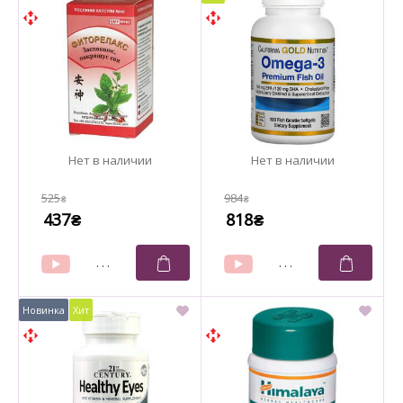
525
984
₴
₴
437
818
₴
₴