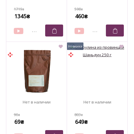
1719
598
₴
₴
1345
460
₴
₴
90
803
₴
₴
69
649
₴
₴