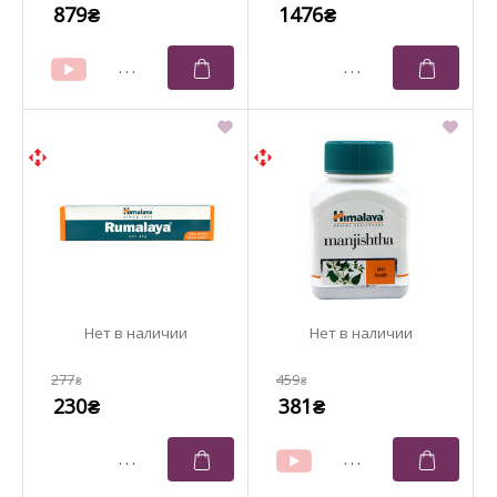
879
1476
₴
₴
277
459
₴
₴
230
381
₴
₴