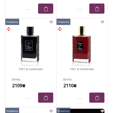
3016
3017
₴
₴
2109
2110
₴
₴