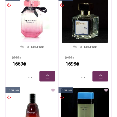
2387
2428
₴
₴
1669
1698
₴
₴