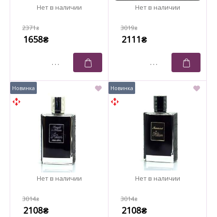
2371
3019
₴
₴
1658
2111
₴
₴
3014
3014
₴
₴
2108
2108
₴
₴