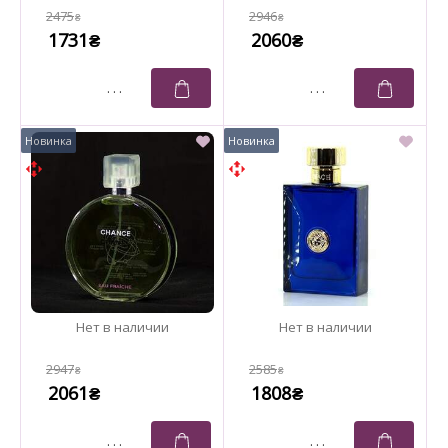
2475
2946
₴
₴
1731
2060
₴
₴
2947
2585
₴
₴
2061
1808
₴
₴