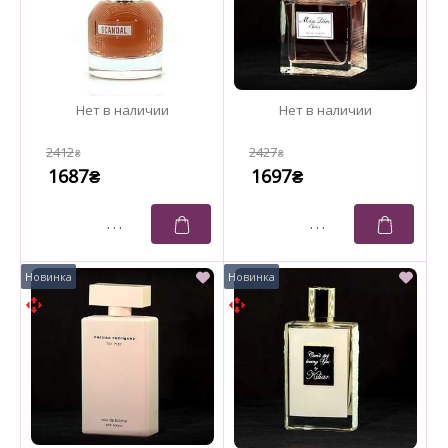
2412
2427
₴
₴
1687
1697
₴
₴