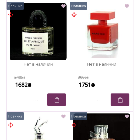
2405
3006
₴
₴
1682
1751
₴
₴