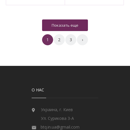
1
2
3
›
О НАС
Украина, г. Киев
Ул. Сурикова 3-А
btq.in.ua@gmail.com