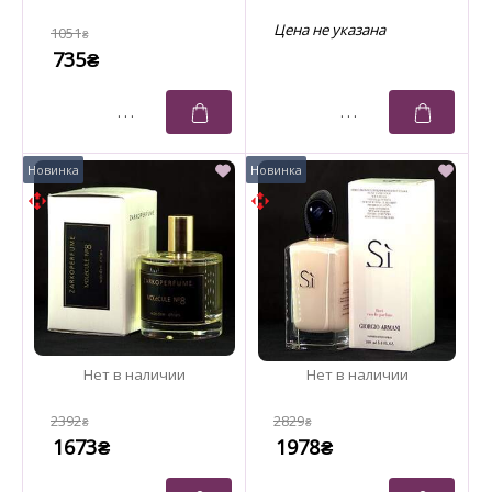
1051
₴
735
₴
2392
2829
₴
₴
1673
1978
₴
₴