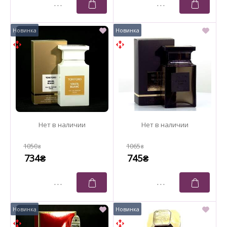
1050
1065
₴
₴
734
745
₴
₴