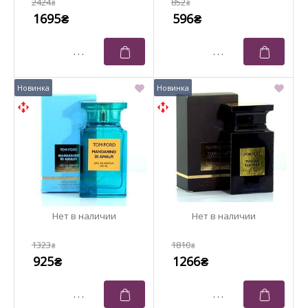
2424
852
₴
₴
1695
596
₴
₴
1323
1810
₴
₴
925
1266
₴
₴