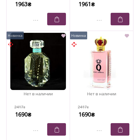
1963
1961
₴
₴
2417
2417
₴
₴
1690
1690
₴
₴