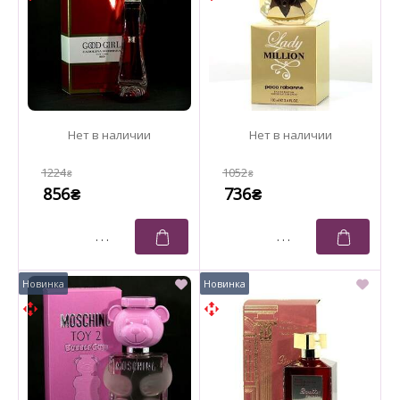
1224
1052
₴
₴
856
736
₴
₴