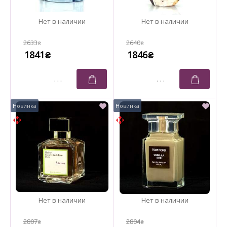
2633
2640
₴
₴
1841
1846
₴
₴
2807
2804
₴
₴