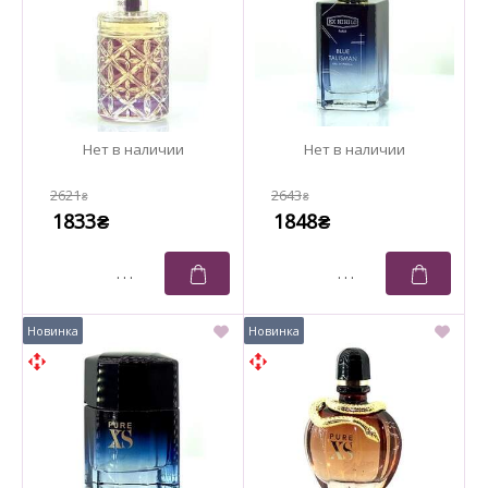
2621
2643
₴
₴
1833
1848
₴
₴