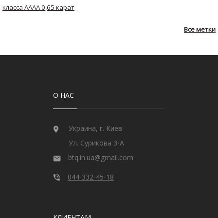
класса AAAA 0,65 карат
О НАС
Украина, г. Киев
Ул. Сурикова 3-А
btq.in.ua@gmail.com
044-332-45-18
КЛИЕНТАМ