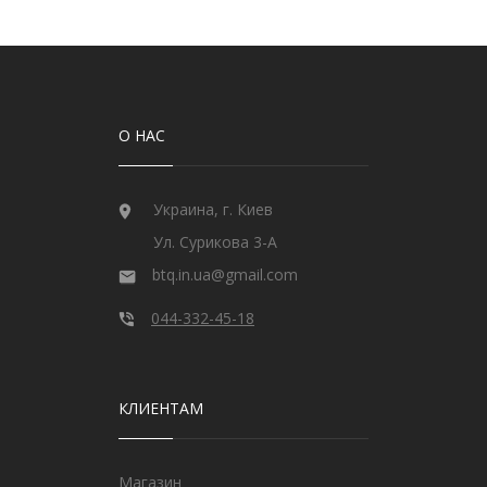
О НАС
Украина, г. Киев
Ул. Сурикова 3-А
btq.in.ua@gmail.com
044-332-45-18
КЛИЕНТАМ
Магазин