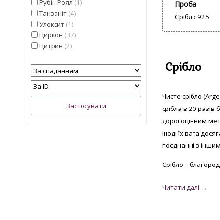
Рубін Роял
1
Проба
Танзаніт
4
Срібло 925
Улексит
1
Циркон
37
Цитрин
2
Срібло
Чисте срібло (Arge
срібла в 20 разів
дорогоцінним мет
іноді їх вага дося
поєднанні з іншим
Срібло – благород