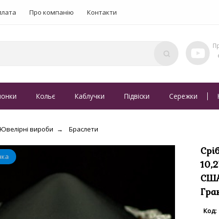
плата
Про компанію
Контакти
понки
Кольє
Каблучки
Підвіски
Сережки
Ювелірні вироби
Браслети
Срі
10,
США
Гра