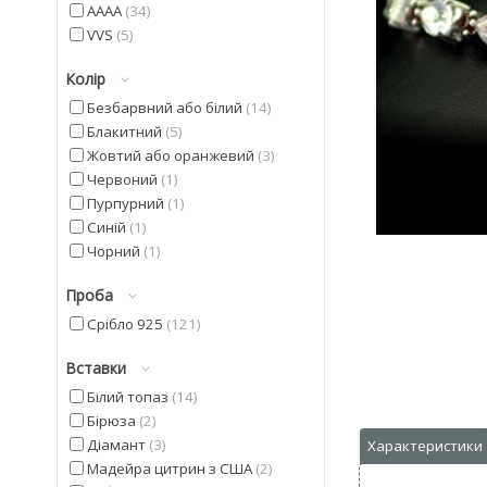
AAAA
34
VVS
5
Колір
Безбарвний або білий
14
Блакитний
5
Жовтий або оранжевий
3
Червоний
1
Пурпурний
1
Синій
1
Чорний
1
Проба
Срібло 925
121
Вставки
Білий топаз
14
Бірюза
2
Діамант
3
Мадейра цитрин з США
2