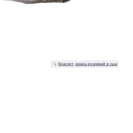
браслет
кварц рожевий зі сша