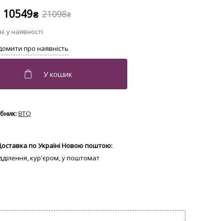
10549
21098
₴
₴
BTQ
Доставка по Україні Новою поштою:
відділення, кур'єром, у поштомат