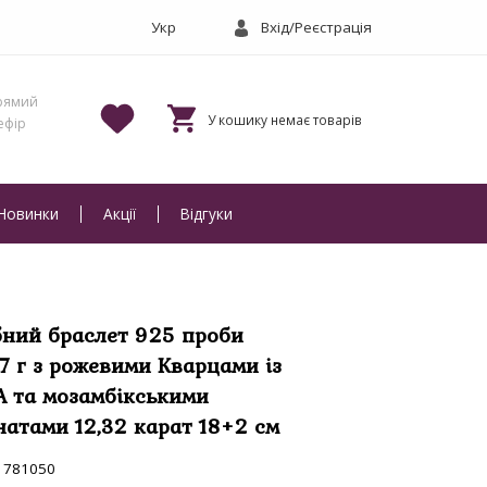
Вхід/Реєстрація
Новинки
Акції
Відгуки
бний браслет 925 проби
27 г з рожевими Кварцами із
 та мозамбікськими
натами 12,32 карат 18+2 см
781050