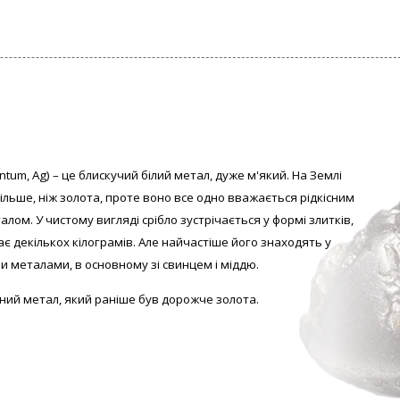
ntum, Аg) – це блискучий білий метал, дуже м'який. На Землі
 більше, ніж золота, проте воно все одно вважається рідкісним
алом. У
чистому вигляді с
рібло зустрічається у формі злитків,
гає декількох кілограмів. Але найчастіше його знаходять у
и металами, в основному зі свинцем і міддю.
ний метал, який раніше був дорожче золота.