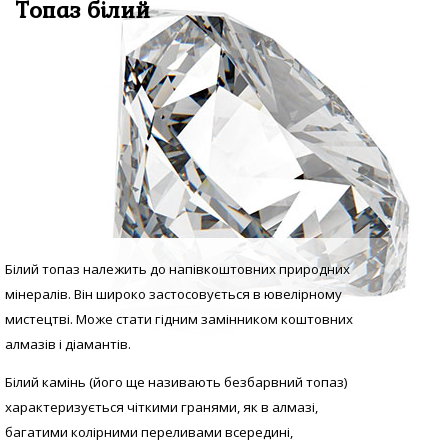
Топаз білий
Білий топаз належить до напівкоштовних природних
мінералів. Він широко застосовується в ювелірному
мистецтві. Може стати гідним замінником коштовних
алмазів і діамантів.
Білий камінь (його ще називають безбарвний топаз)
характеризується чіткими гранями, як в алмазі,
багатими колірними переливами всередині,