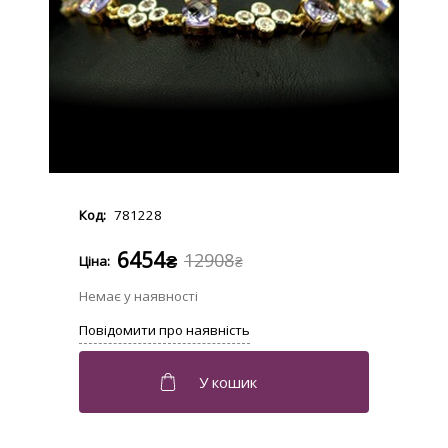
781228
6454
12908
₴
₴