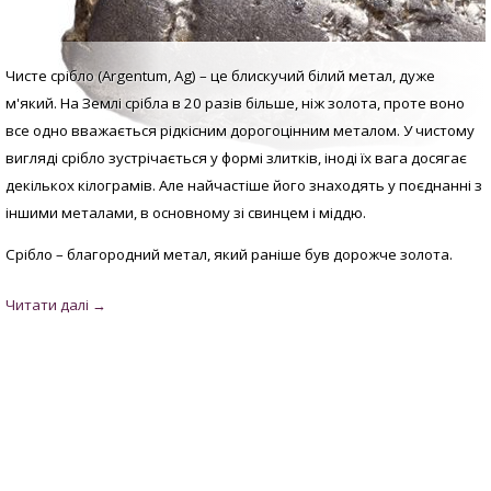
Чисте срібло (Argentum, Аg) – це блискучий білий метал, дуже
м'який. На Землі срібла в 20 разів більше, ніж золота, проте воно
все одно вважається рідкісним дорогоцінним металом. У
чистому
вигляді с
рібло зустрічається у формі злитків, іноді їх вага досягає
декількох кілограмів. Але найчастіше його знаходять у поєднанні з
іншими металами, в основному зі свинцем і міддю.
Срібло – благородний метал, який раніше був дорожче золота.