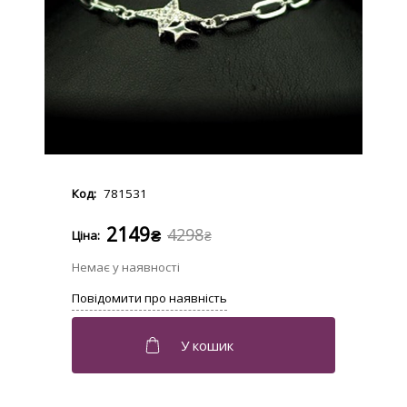
781531
2149
4298
₴
₴