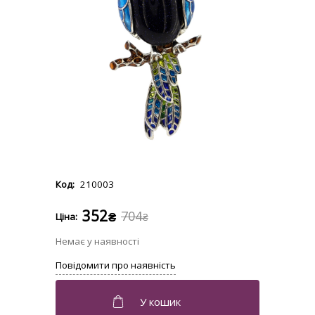
210003
352
704
₴
₴