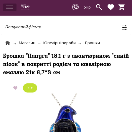
Пошуковий фільтр
Магазин
Ювелірні вироби
Брошки
Брошка "Папуга" 18,1 г з авантюрином "синій
пісок" в покритті родієм та ювелірною
емаллю 21к 6,7*3 см