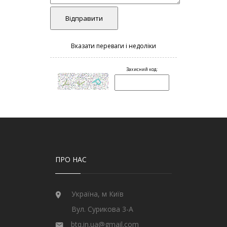
ПРО НАС
Україна, м Київ
Вул. Сурикова 3-А
btq.in.ua@gmail.com