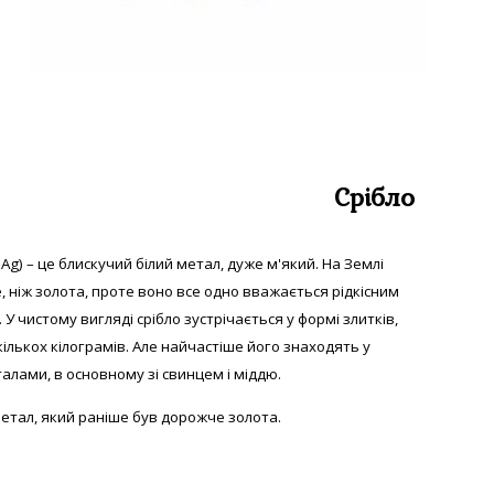
Срібло
 Аg) – це блискучий білий метал, дуже м'який. На Землі
е, ніж золота, проте воно все одно вважається рідкісним
 У
чистому вигляді с
рібло зустрічається у формі злитків,
екількох кілограмів. Але найчастіше його знаходять у
алами, в основному зі свинцем і міддю.
етал, який раніше був дорожче золота.