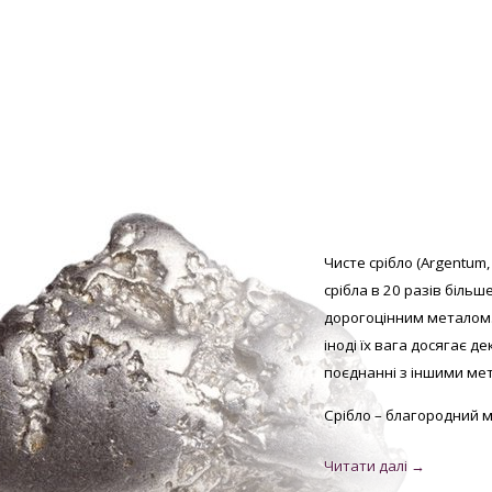
Чисте срібло (Argentum,
срібла в 20 разів більш
дорогоцінним металом.
іноді їх вага досягає д
поєднанні з іншими мет
Срібло – благородний м