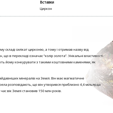
Вставки
Циркон
му складі силікат цирконію, а тому і отримав назву від
», що в перекладі означає “колір золота”. Унікальні властивості
ть йому конкурувати з такими коштовними каменями, як
айдавніших мінералів на Землі. Він має магматичне
ела розповідають, що він утворився приблизно 4,4 мільярда
 час вік Землі становив 150 млн років.