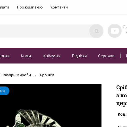
плата
Про компанію
Контакти
понки
Кольє
Каблучки
Підвіски
Сережки
Ювелірні вироби
Брошки
Срі
з к
цир