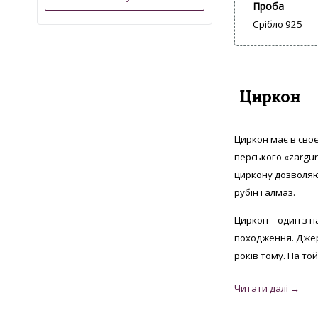
Проба
Срібло 925
Циркон
Циркон має в своє
перського «zargun
циркону дозволяю
рубін і алмаз.
Циркон – один з н
походження. Джер
років тому. На той