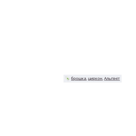
брошка
циркон
Альпініт