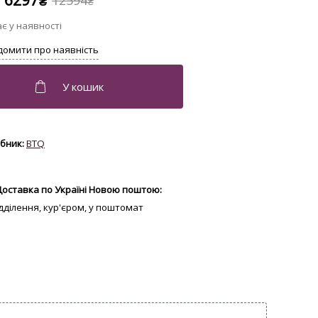
6297
12594
₴
₴
BTQ
Доставка по Україні Новою поштою:
відділення, кур'єром, у поштомат