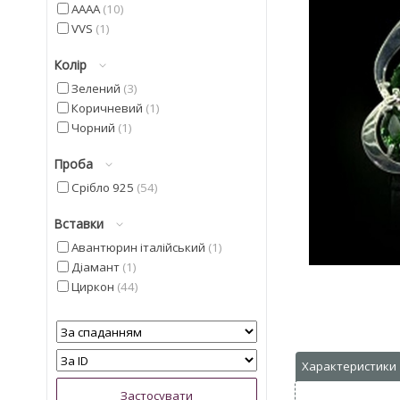
AAAA
10
VVS
1
Колір
Зелений
3
Коричневий
1
Чорний
1
Проба
Срібло 925
54
Вставки
Авантюрин італійський
1
Діамант
1
Циркон
44