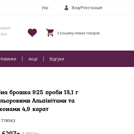
Вхід/Реєстрація
Новинки
Акції
Відгуки
бна брошка 925 проби 13,1 г
ольоровими Альпінітами та
конами 4,9 карат
778563