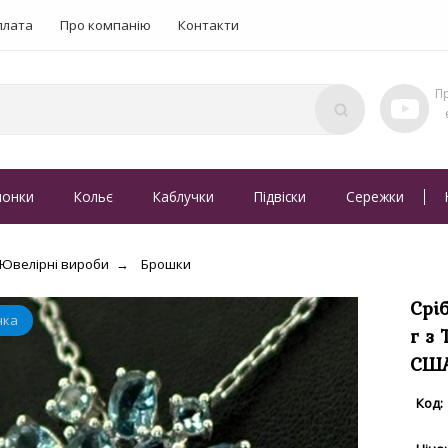
плата
Про компанію
Контакти
понки
Кольє
Каблучки
Підвіски
Сережки
Ювелірні вироби
Брошки
Срі
г з
США