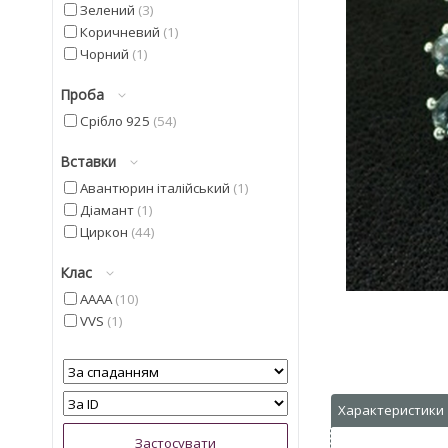
Зелений
3
Коричневий
1
Чорний
1
Проба
Срібло 925
54
Вставки
Авантюрин італійський
1
Діамант
1
Циркон
44
Клас
AAAA
10
VVS
1