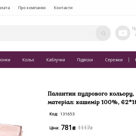
плата
Про компанію
Контакти
понки
Кольє
Каблучки
Підвіски
Сережки
Палантин пудрового кольору,
матеріал: кашемір 100%, 62*1
131653
781
1117
₴
₴