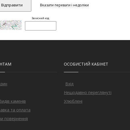
ЄНТАМ
ОСОБИСТИЙ КАБІНЕТ
азин
Вхід
Нещодавно переглянуті
Видів каменів
Улюблені
авка та оплата
и повернення