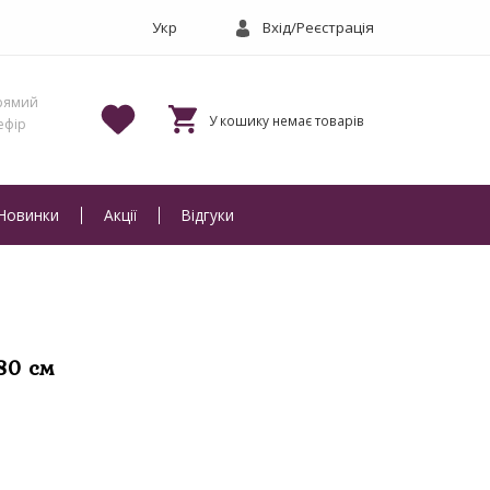
Вхід/Реєстрація
Новинки
Акції
Відгуки
80 см