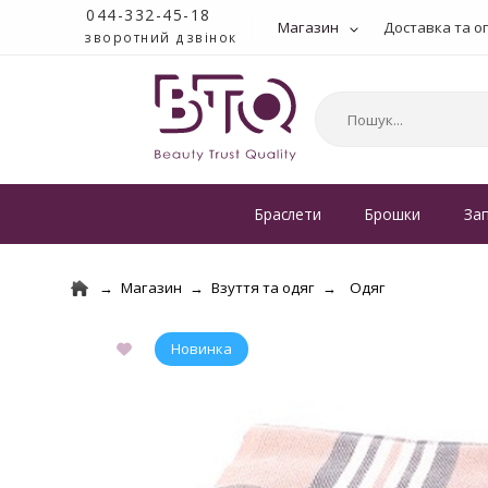
044-332-45-18
Магазин
Доставка та о
зворотний дзвінок
Браслети
Брошки
За
Магазин
Взуття та одяг
Одяг