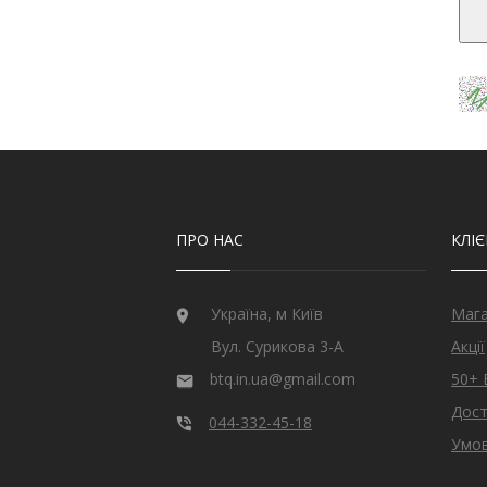
ПРО НАС
КЛІ
Україна, м Київ
Маг
Вул. Сурикова 3-А
Акції
btq.in.ua@gmail.com
50+ 
Дост
044-332-45-18
Умов