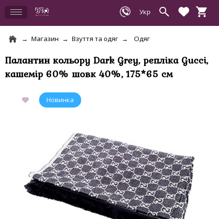
Магазин
Взуття та одяг
Одяг
Палантин кольору Dark Grey, репліка Gucci,
кашемір 60% шовк 40%, 175*65 см