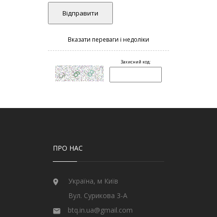
ПРО НАС
Україна, м Київ
Вул. Сурикова 3-А
btq.in.ua@gmail.com