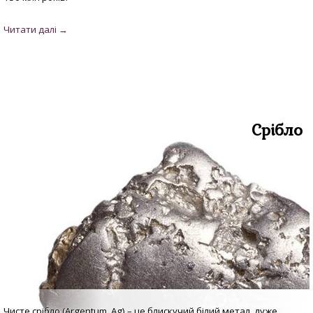
Срібло
Чисте срібло (Argentum, Аg) – це блискучий білий метал, дуже