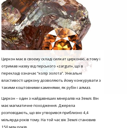
Циркон має в своєму складі силікат цирконію, а тому і
отримав назву від перського «zargun», що в
перекладі означає “колір золота”. Унікальні
властивості циркону дозволяють йому конкурувати з
такими коштовними каменями, як рубін і алмаз.
Циркон – один з найдавніших мінералів на Землі. Він
має магматичне походження. Джерела
розповідають, що він утворився приблизно 4,4
мільярда років тому. На той час вік Землі становив
150 млн років.