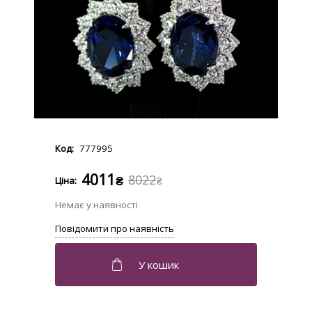
777995
4011
8022
₴
₴