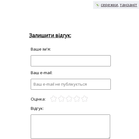
сережки
танзаніт