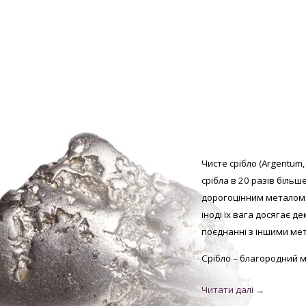
Чисте срібло (Argentum,
срібла в 20 разів більш
дорогоцінним металом.
іноді їх вага досягає д
поєднанні з іншими мет
Срібло – благородний м