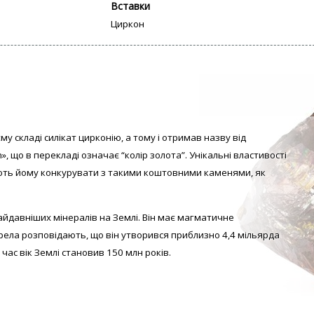
Вставки
Циркон
му складі силікат цирконію, а тому і отримав назву від
», що в перекладі означає “колір золота”. Унікальні властивості
ть йому конкурувати з такими коштовними каменями, як
айдавніших мінералів на Землі. Він має магматичне
ела розповідають, що він утворився приблизно 4,4 мільярда
 час вік Землі становив 150 млн років.