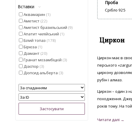
Проба
Вставки
Срібло 925
Аквамарин
1
Аметист
22
Аметист бразильський
9
Апатит чилійський
1
Циркон
Білий топаз
178
Бірюза
1
Діамант
20
Циркон має в своє
Гранат мозамбіцкій
3
перського «zargun
Діаспор
3
циркону дозволяю
Діопсид альберта
3
Іоліт
4
рубін і алмаз.
Кварц
5
Циркон – один з н
Кошаче око
5
походження. Джер
Лимонний топаз з США
2
Мадейра цитрин з США
6
років тому. На той
Малахіт намібійської
1
Опал
3
Опал ефіопський
9
Перидот єгипетський
1