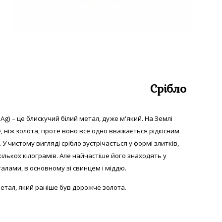
Срібло
 Аg) – це блискучий білий метал, дуже м'який. На Землі
е, ніж золота, проте воно все одно вважається рідкісним
 У
чистому вигляді с
рібло зустрічається у формі злитків,
екількох кілограмів. Але найчастіше його знаходять у
алами, в основному зі свинцем і міддю.
етал, який раніше був дорожче золота.