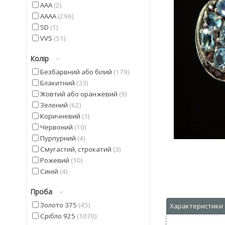
AAA
2
AAAA
296
SD
1
VVS
51
Колір
Безбарвний або білий
179
Блакитний
33
Жовтий або оранжевий
9
Зелений
62
Коричневий
1
Червоний
10
Пурпурний
4
Смугастий, строкатий
3
Рожевий
10
Синій
4
Фіолетовий
22
Проба
Чорний
9
Золото 375
45
Срібло 925
1070