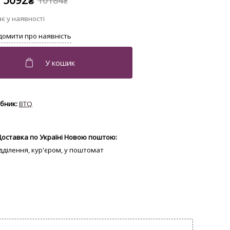
5092
10184
₴
₴
BTQ
Доставка по Україні Новою поштою:
відділення, кур'єром, у поштомат