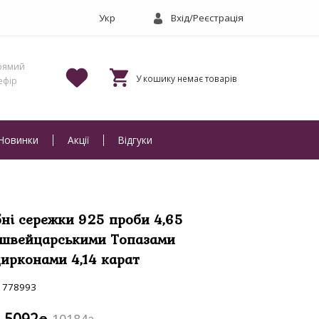
Вхід/Реєстрація
Новинки
Акції
Відгуки
бні сережки 925 проби 4,65
і швейцарськими Топазами
цирконами 4,14 карат
778993