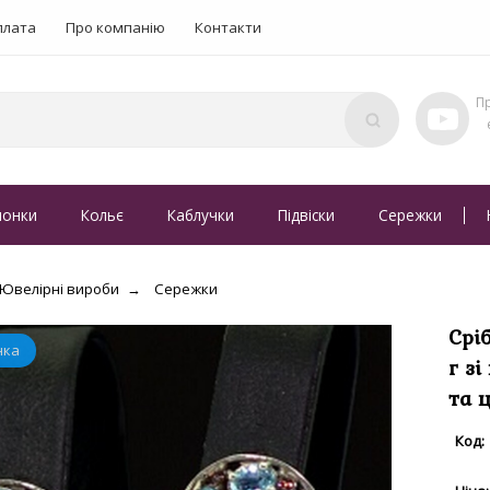
плата
Про компанію
Контакти
понки
Кольє
Каблучки
Підвіски
Сережки
Ювелірні вироби
Сережки
Срі
г з
та 