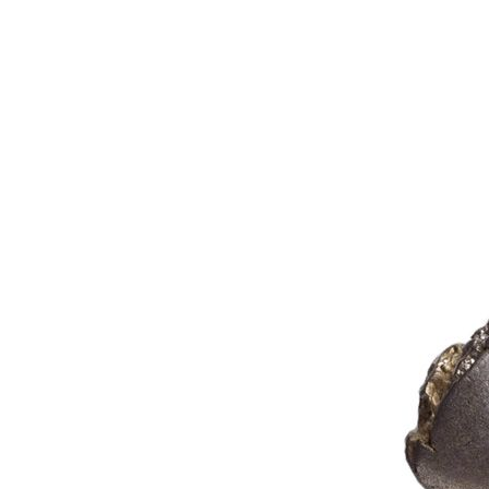
Рубін
12
Рубін рожевий
1
Рубін Роял
46
Сапфір
13
Сапфір шрі-ланкійський
3
Сапфір мадагаскарський
5
Султаніт
3
Танзаніт
25
Топаз швейцарський
3
Улексит
3
Флюорит
1
Циркон
292
Цитрин
6
Шпінель чорна
1