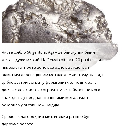
Чисте срібло (Argentum, Аg) – це блискучий білий
метал, дуже м'який. На Землі срібла в 20 разів більше,
ніж золота, проте воно все одно вважається
рідкісним дорогоцінним металом. У
чистому вигляді
с
рібло зустрічається у формі злитків, іноді їх вага
досягає декількох кілограмів. Але найчастіше його
знаходять у поєднанні з іншими металами, в
основному зі свинцем і міддю.
Срібло – благородний метал, який раніше був
дорожче золота.