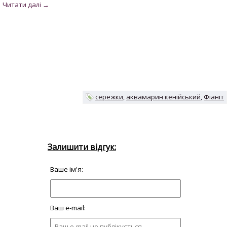
сережки
аквамарин кенійський
Фіаніт