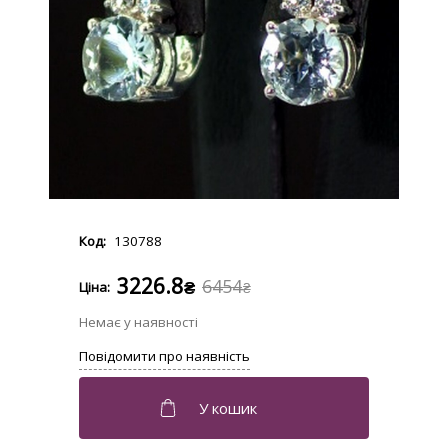
130788
3226.8
6454
₴
₴