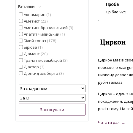
Проба
Вставки
Срібло 925
Аквамарин
1
Аметист
22
Аметист бразильський
9
Апатит чилійський
1
Циркон
Білий топаз
178
Бірюза
1
Діамант
20
Циркон має в своє
Гранат мозамбіцкій
3
Діаспор
3
перського «zargun
Діопсид альберта
3
циркону дозволяю
Іоліт
4
рубін і алмаз.
Кварц
5
Кошаче око
5
Циркон – один з н
Лимонний топаз з США
2
походження. Джер
Мадейра цитрин з США
6
років тому. На той
Малахіт намібійської
1
Опал
3
Опал ефіопський
9
Перидот єгипетський
1