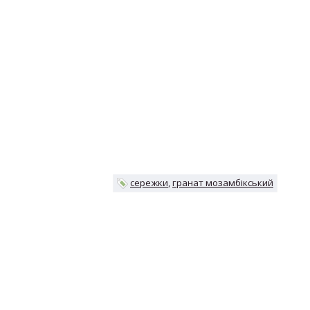
сережки
гранат мозамбікський