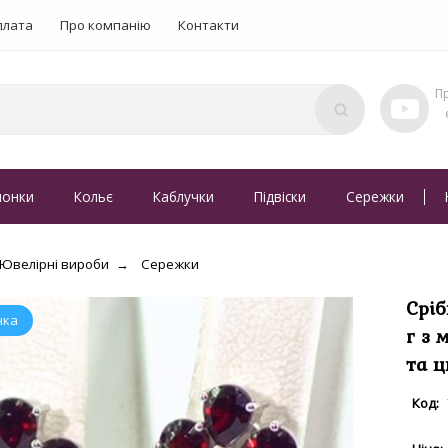
плата
Про компанію
Контакти
понки
Кольє
Каблучки
Підвіски
Сережки
Ювелірні вироби
Сережки
Сріб
г з 
та ц