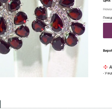
Д
- У в