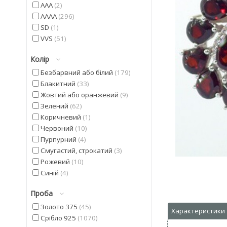
AAA
2
AAAA
296
SD
1
VVS
51
Колір
Безбарвний або білий
179
Блакитний
33
Жовтий або оранжевий
9
Зелений
62
Коричневий
1
Червоний
10
Пурпурний
4
Смугастий, строкатий
3
Рожевий
10
Синій
4
Фіолетовий
22
Проба
Чорний
9
Золото 375
45
Срібло 925
1070