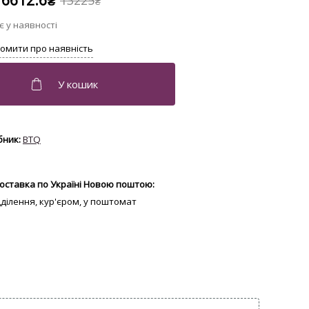
6612.6
13225
₴
₴
BTQ
оставка по Україні Новою поштою:
ідділення, кур'єром, у поштомат