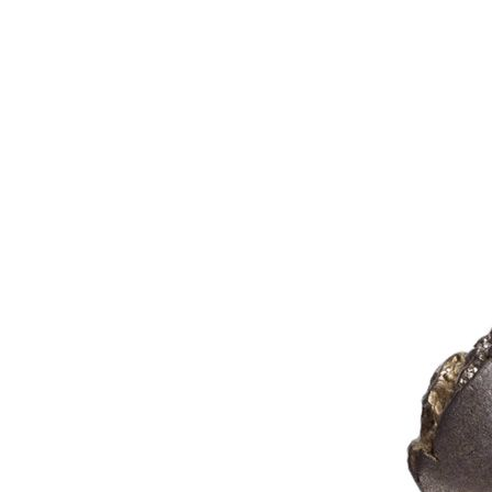
Рубін
12
Рубін рожевий
1
Рубін Роял
46
Сапфір
13
Сапфір шрі-ланкійський
3
Сапфір мадагаскарський
5
Султаніт
3
Танзаніт
25
Топаз швейцарський
3
Улексит
3
Флюорит
1
Циркон
292
Цитрин
6
Шпінель чорна
1