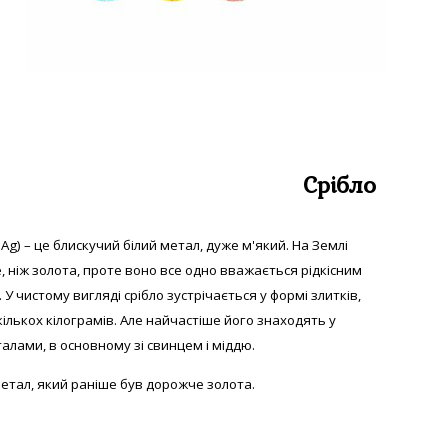
Срібло
 Аg) – це блискучий білий метал, дуже м'який. На Землі
е, ніж золота, проте воно все одно вважається рідкісним
 У
чистому вигляді с
рібло зустрічається у формі злитків,
екількох кілограмів. Але найчастіше його знаходять у
алами, в основному зі свинцем і міддю.
етал, який раніше був дорожче золота.