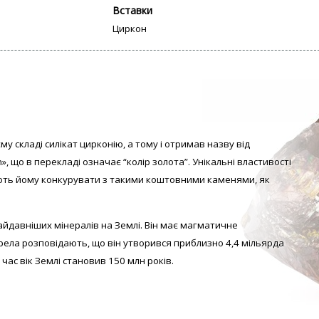
Вставки
Циркон
му складі силікат цирконію, а тому і отримав назву від
», що в перекладі означає “колір золота”. Унікальні властивості
ть йому конкурувати з такими коштовними каменями, як
айдавніших мінералів на Землі. Він має магматичне
ела розповідають, що він утворився приблизно 4,4 мільярда
 час вік Землі становив 150 млн років.