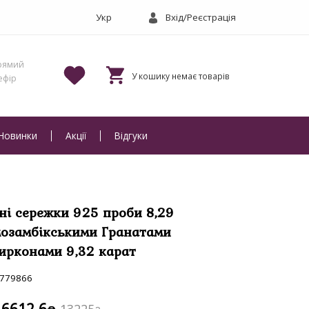
Вхід/Реєстрація
Новинки
Акції
Відгуки
ні сережки 925 проби 8,29
мозамбікськими Гранатами
ирконами 9,32 карат
779866