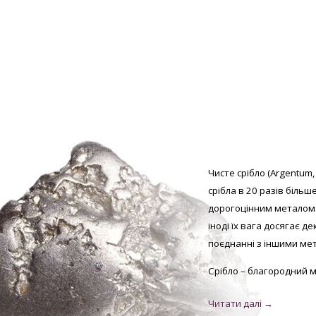
Чисте срібло (Argentum,
срібла в 20 разів більш
дорогоцінним металом.
іноді їх вага досягає д
поєднанні з іншими мет
Срібло – благородний м