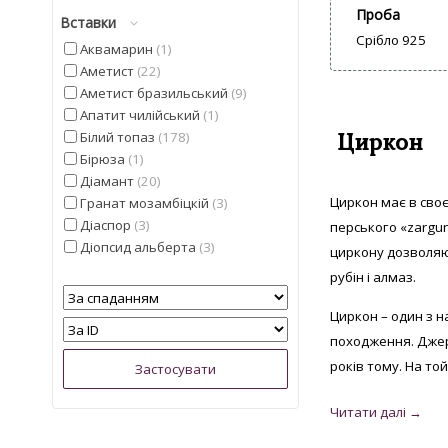
Проба
Вставки
Срібло 925
Аквамарин
1
Аметист
22
Аметист бразильський
9
Апатит чилійський
1
Циркон
Білий топаз
178
Бірюза
1
Діамант
20
Циркон має в своє
Гранат мозамбіцкій
3
Діаспор
3
перського «zargun
Діопсид альберта
3
циркону дозволяю
Іоліт
4
рубін і алмаз.
Кварц
5
Кошаче око
5
Циркон – один з н
Лимонний топаз з США
2
походження. Джер
Мадейра цитрин з США
6
років тому. На той
Малахіт намібійської
1
Опал
3
Опал ефіопський
9
Перидот єгипетський
1