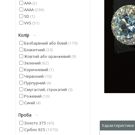
AAA
2
AAAA
296
SD
1
VVS
51
Колір
Безбарвний або білий
179
Блакитний
33
Жовтий або оранжевий
9
Зелений
62
Коричневий
1
Червоний
10
Пурпурний
4
Смугастий, строкатий
3
Рожевий
10
Синій
4
Фіолетовий
22
Проба
Чорний
9
Золото 375
45
Срібло 925
1070