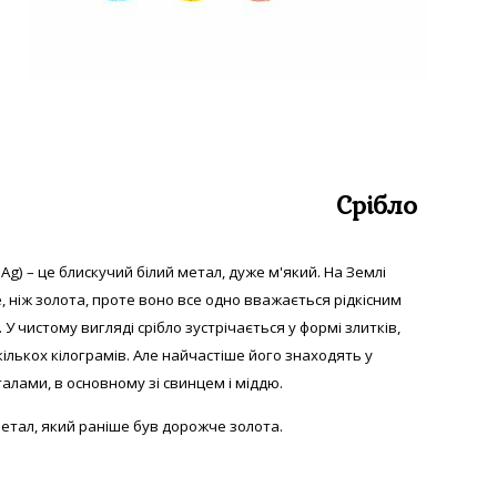
Срібло
 Аg) – це блискучий білий метал, дуже м'який. На Землі
е, ніж золота, проте воно все одно вважається рідкісним
 У
чистому вигляді с
рібло зустрічається у формі злитків,
екількох кілограмів. Але найчастіше його знаходять у
алами, в основному зі свинцем і міддю.
етал, який раніше був дорожче золота.