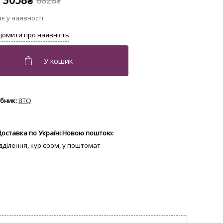
3058
6828
₴
₴
BTQ
Доставка по Україні Новою поштою:
відділення, кур'єром, у поштомат