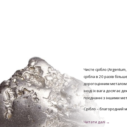
Чисте срібло (Argentum,
срібла в 20 разів більш
дорогоцінним металом.
іноді їх вага досягає д
поєднанні з іншими мет
Срібло – благородний м