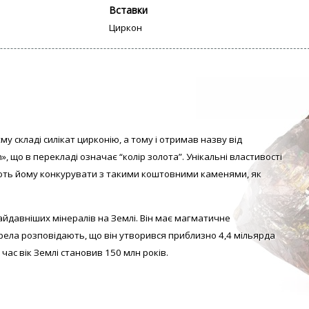
Вставки
Циркон
му складі силікат цирконію, а тому і отримав назву від
», що в перекладі означає “колір золота”. Унікальні властивості
ть йому конкурувати з такими коштовними каменями, як
айдавніших мінералів на Землі. Він має магматичне
ела розповідають, що він утворився приблизно 4,4 мільярда
 час вік Землі становив 150 млн років.