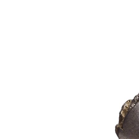
Рубін
12
Рубін рожевий
1
Рубін Роял
46
Сапфір
13
Сапфір шрі-ланкійський
3
Сапфір мадагаскарський
5
Султаніт
3
Танзаніт
25
Топаз швейцарський
3
Улексит
3
Флюорит
1
Циркон
292
Цитрин
6
Шпінель чорна
1