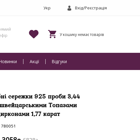
Вхід/Реєстрація
Новинки
Акції
Відгуки
бні сережки 925 проби 3,44
і швейцарськими Топазами
цирконами 1,77 карат
780051