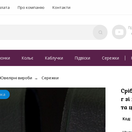
плата
Про компанію
Контакти
понки
Кольє
Каблучки
Підвіски
Сережки
Ювелірні вироби
Сережки
Срі
г з
та 