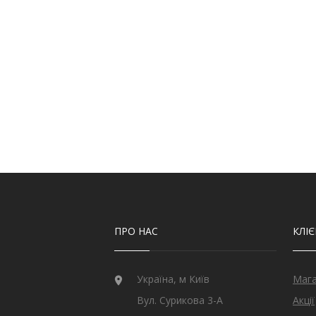
Рубін
12
Рубін рожевий
1
Рубін Роял
46
Сапфір
13
Сапфір шрі-ланкійський
3
Сапфір мадагаскарський
5
Султаніт
3
Танзаніт
25
Топаз швейцарський
3
Улексит
3
Флюорит
1
Циркон
292
Цитрин
6
Шпінель чорна
1
ПРО НАС
КЛІ
Україна, м Київ
Маг
Вул. Сурикова 3-А
Акції