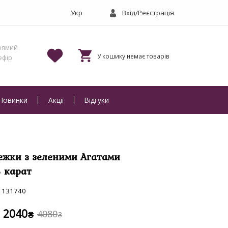
Вхід/Реєстрація
Новинки
Акції
Відгуки
ежки з зеленими Агатами
3 карат
131740
2040
4080
₴
₴