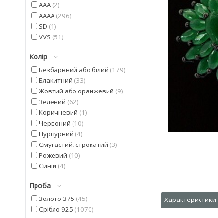
AAA
2
AAAA
296
SD
1
VVS
51
Колір
Безбарвний або білий
179
Блакитний
33
Жовтий або оранжевий
9
Зелений
62
Коричневий
1
Червоний
10
Пурпурний
4
Смугастий, строкатий
3
Рожевий
10
Синій
4
Фіолетовий
22
Проба
Чорний
9
Золото 375
45
Срібло 925
1070