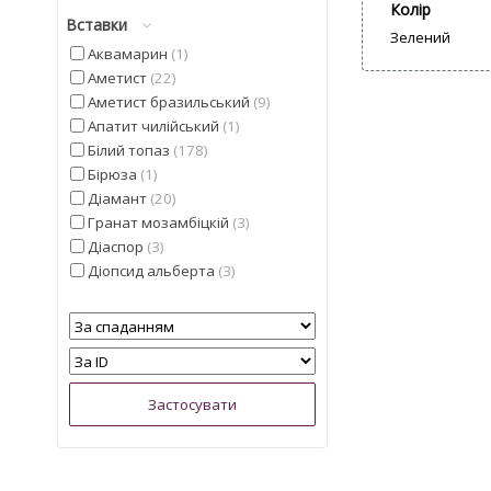
Колір
Вставки
Зелений
Аквамарин
1
Аметист
22
Аметист бразильський
9
Апатит чилійський
1
Білий топаз
178
Бірюза
1
Діамант
20
Гранат мозамбіцкій
3
Діаспор
3
Діопсид альберта
3
Іоліт
4
Кварц
5
Кошаче око
5
Лимонний топаз з США
2
Мадейра цитрин з США
6
Малахіт намібійської
1
Опал
3
Опал ефіопський
9
Перидот єгипетський
1