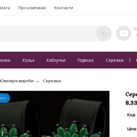
плата
Про компанію
Контакти
понки
Кольє
Каблучки
Підвіски
Сережки
Ювелірні вироби
Сережки
Сер
8,3