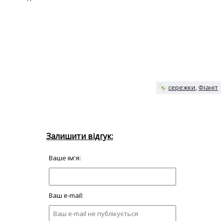
сережки
Фіаніт