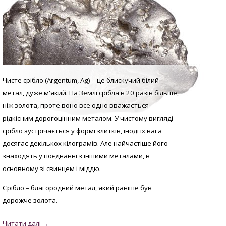
Чисте срібло (Argentum, Аg) – це блискучий білий
метал, дуже м'який. На Землі срібла в 20 разів більше,
ніж золота, проте воно все одно вважається
рідкісним дорогоцінним металом. У
чистому вигляді
с
рібло зустрічається у формі злитків, іноді їх вага
досягає декількох кілограмів. Але найчастіше його
знаходять у поєднанні з іншими металами, в
основному зі свинцем і міддю.
Срібло – благородний метал, який раніше був
дорожче золота.