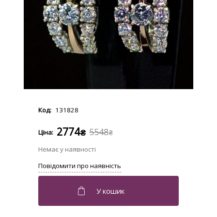
131828
2774
5548
₴
₴