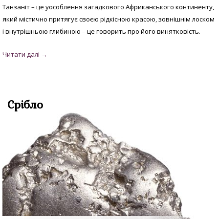
Танзаніт – це уособлення загадкового Африканського континенту,
який містично притягує своєю рідкісною красою, зовнішнім лоском
і внутрішньою глибиною – це говорить про його винятковість.
Срібло