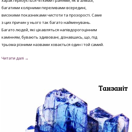
характеризується чіткими гранями, як в алмазі,
багатими колірними переливами всередині,
високими показниками чистоти та прозорості. Саме
з цих причин у нього так багато найменувань.
Багато людей, які цікавляться напівдорогоцінним
камінням, бувають здивовані, дізнавшись, що, під
трьома різними назвами ховається один і той самий.
Танзаніт