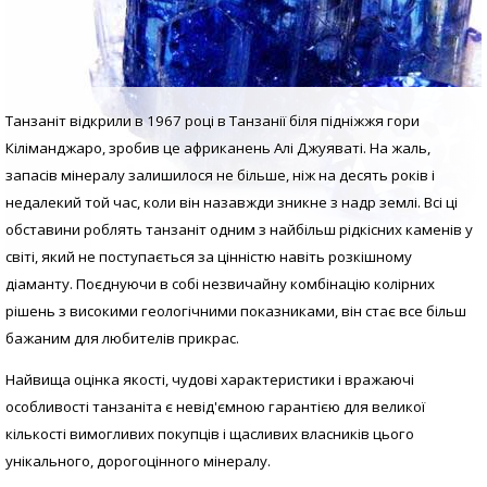
Танзаніт відкрили в 1967 році в Танзанії біля підніжжя гори
Кіліманджаро, зробив це африканень Алі Джуяваті. На жаль,
запасів мінералу залишилося не більше, ніж на десять років і
недалекий той час, коли він назавжди зникне з надр землі. Всі ці
обставини роблять танзаніт одним з найбільш рідкісних каменів у
світі, який не поступається за цінністю навіть розкішному
діаманту. Поєднуючи в собі незвичайну комбінацію колірних
рішень з високими геологічними показниками, він стає все більш
бажаним для любителів прикрас.
Найвища оцінка якості, чудові характеристики і вражаючі
особливості танзаніта є невід'ємною гарантією для великої
кількості вимогливих покупців і щасливих власників цього
унікального, дорогоцінного мінералу.