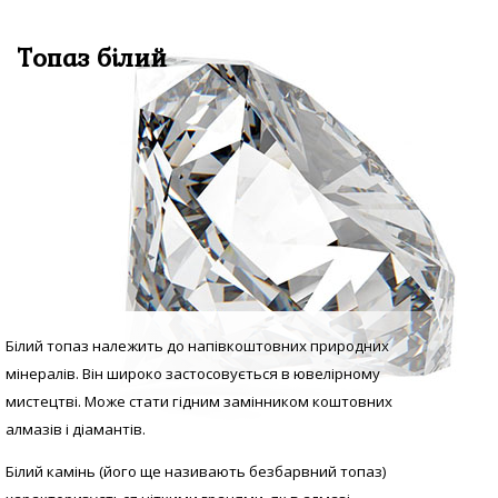
Топаз білий
Білий топаз належить до напівкоштовних природних
мінералів. Він широко застосовується в ювелірному
мистецтві. Може стати гідним замінником коштовних
алмазів і діамантів.
Білий камінь (його ще називають безбарвний топаз)