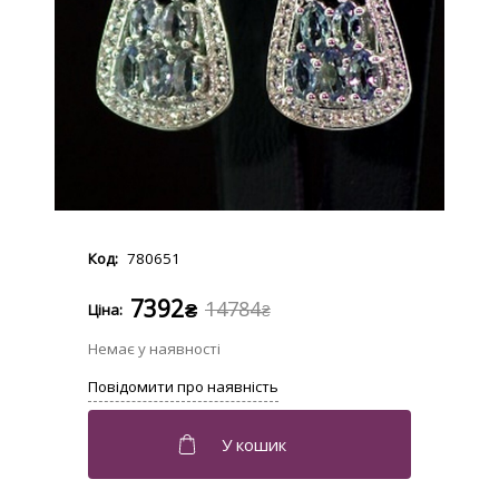
780651
7392
14784
₴
₴