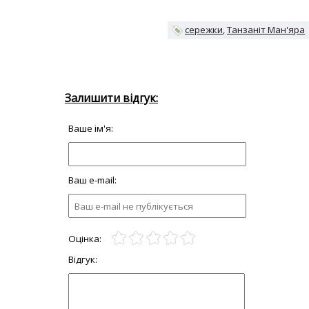
сережки
Танзаніт Ман'яра