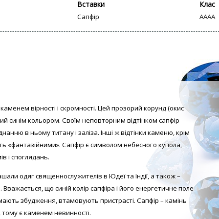
Вставки
Клас
Сапфір
AAAA
аменем вірності і скромності. Цей прозорий корунд (окис
ий синім кольором. Своїм неповторним відтінком сапфір
нанню в ньому титану і заліза. Інші ж відтінки каменю, крім
ть «фантазійними». Сапфір є символом небесного купола,
в і споглядань.
али одяг священнослужителів в Юдеї та Індії, а також –
 Вважається, що синій колір сапфіра і його енергетичне поле
мають збудження, втамовують пристрасті. Сапфір – камінь
, тому є каменем невинності.