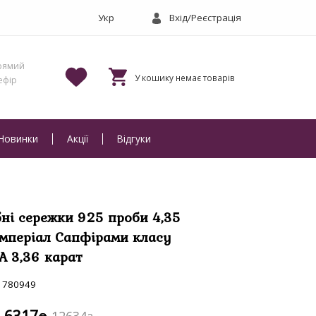
Вхід/Реєстрація
Новинки
Акції
Відгуки
бні сережки 925 проби 4,35
 Імперіал Сапфірами класу
A 3,36 карат
780949