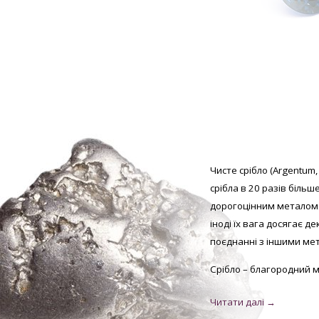
Чисте срібло (Argentum,
срібла в 20 разів більш
дорогоцінним металом.
іноді їх вага досягає д
поєднанні з іншими мет
Срібло – благородний м