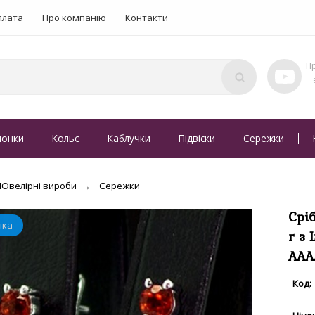
плата
Про компанію
Контакти
понки
Кольє
Каблучки
Підвіски
Сережки
Ювелірні вироби
Сережки
Срі
г з
AAA