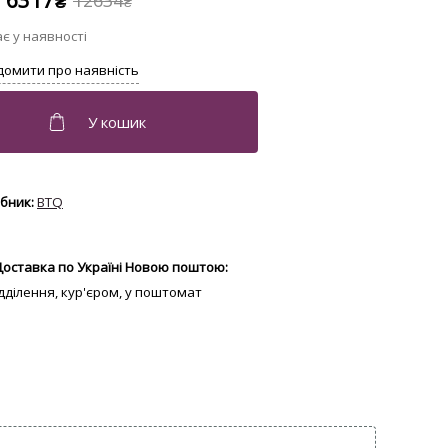
6317
12634
₴
₴
BTQ
Доставка по Україні Новою поштою:
відділення, кур'єром, у поштомат