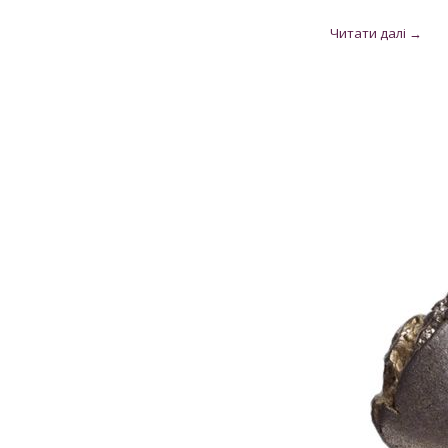
Рубін
12
Рубін рожевий
1
Рубін Роял
46
Сапфір
13
Сапфір шрі-ланкійський
3
Сапфір мадагаскарський
5
Султаніт
3
Танзаніт
25
Топаз швейцарський
3
Улексит
3
Флюорит
1
Циркон
292
Цитрин
6
Шпінель чорна
1