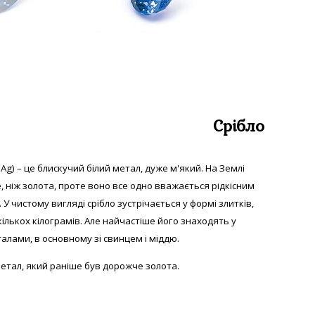
Срібло
 Аg) – це блискучий білий метал, дуже м'який. На Землі
е, ніж золота, проте воно все одно вважається рідкісним
 У
чистому вигляді с
рібло зустрічається у формі злитків,
екількох кілограмів. Але найчастіше його знаходять у
алами, в основному зі свинцем і міддю.
етал, який раніше був дорожче золота.