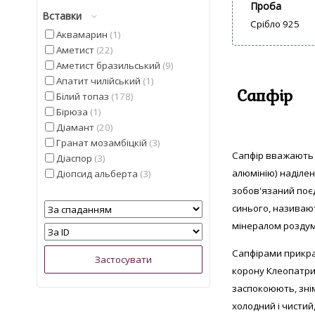
Проба
Вставки
Срібло 925
Аквамарин
1
Аметист
22
Аметист бразильський
9
Апатит чилійський
1
Сапфір
Білий топаз
178
Бірюза
1
Діамант
20
Гранат мозамбіцкій
3
Сапфір вважають к
Діаспор
3
алюмінію) наділен
Діопсид альберта
3
Іоліт
4
зобов'язаний поєд
Кварц
5
синього, називаю
Кошаче око
5
мінералом роздумі
Лимонний топаз з США
2
Мадейра цитрин з США
6
Сапфірами прикраш
Малахіт намібійської
1
корону Клеопатри.
Опал
3
заспокоюють, зні
Опал ефіопський
9
холодний і чистий
Перидот єгипетський
1