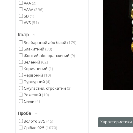
AAA
2
AAAA
296
SD
1
VVS
51
Колір
Безбарвний або білий
179
Блакитний
33
Жовтий або оранжевий
9
Зелений
62
Коричневий
1
Червоний
10
Пурпурний
4
Смугастий, строкатий
3
Рожевий
10
Синій
4
Фіолетовий
22
Проба
Чорний
9
Золото 375
45
Срібло 925
1070