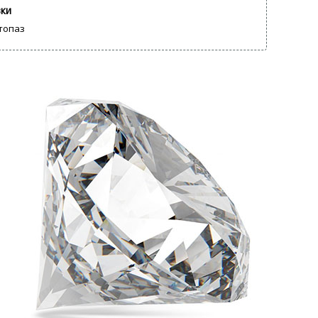
вки
 топаз