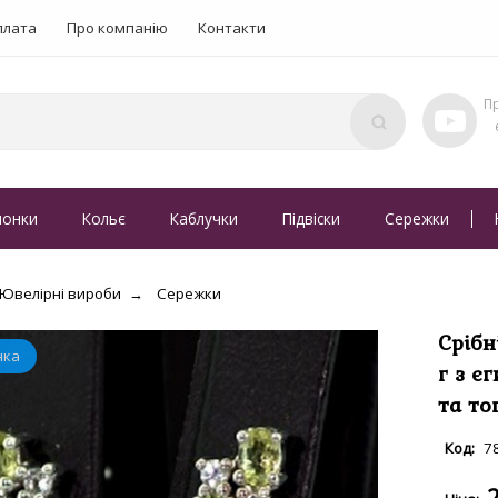
плата
Про компанію
Контакти
понки
Кольє
Каблучки
Підвіски
Сережки
Ювелірні вироби
Сережки
Срібн
г з є
та то
7