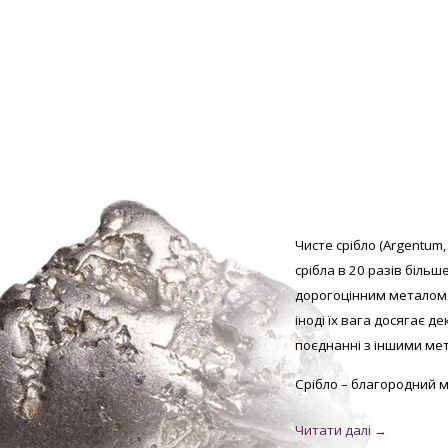
Чисте срібло (Argentum,
срібла в 20 разів більш
дорогоцінним металом.
іноді їх вага досягає д
поєднанні з іншими мет
Срібло – благородний м