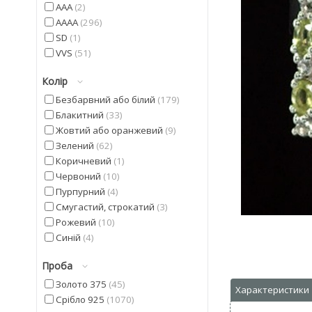
AAA
2
AAAA
296
SD
1
VVS
51
Колір
Безбарвний або білий
179
Блакитний
33
Жовтий або оранжевий
9
Зелений
62
Коричневий
1
Червоний
10
Пурпурний
4
Смугастий, строкатий
3
Рожевий
10
Синій
4
Фіолетовий
22
Проба
Чорний
9
Золото 375
45
Срібло 925
1070