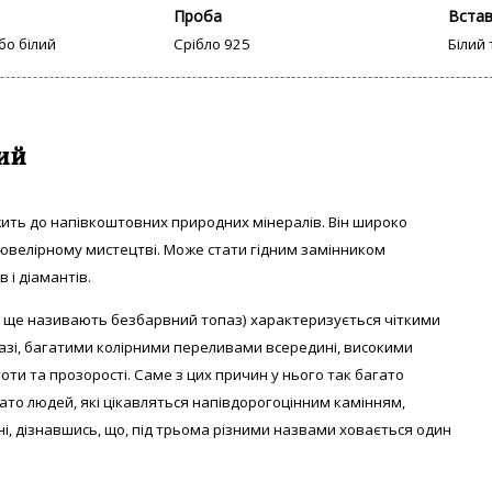
Проба
Вста
бо білий
Срібло 925
Білий
ий
жить до напівкоштовних природних мінералів. Він широко
 ювелірному мистецтві. Може стати гідним замінником
 і діамантів.
го ще називають безбарвний топаз) характеризується чіткими
мазі, багатими колірними переливами всередині, високими
ти та прозорості. Саме з цих причин у нього так багато
ато людей, які цікавляться напівдорогоцінним камінням,
і, дізнавшись, що, під трьома різними назвами ховається один