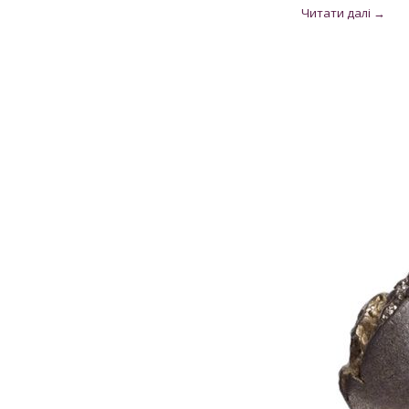
Рубін
12
Рубін рожевий
1
Рубін Роял
46
Сапфір
13
Сапфір шрі-ланкійський
3
Сапфір мадагаскарський
5
Султаніт
3
Танзаніт
25
Топаз швейцарський
3
Улексит
3
Флюорит
1
Циркон
292
Цитрин
6
Шпінель чорна
1