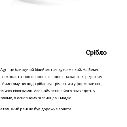
Срібло
 Аg) – це блискучий білий метал, дуже м'який. На Землі
е, ніж золота, проте воно все одно вважається рідкісним
 У
чистому вигляді с
рібло зустрічається у формі злитків,
екількох кілограмів. Але найчастіше його знаходять у
алами, в основному зі свинцем і міддю.
етал, який раніше був дорожче золота.