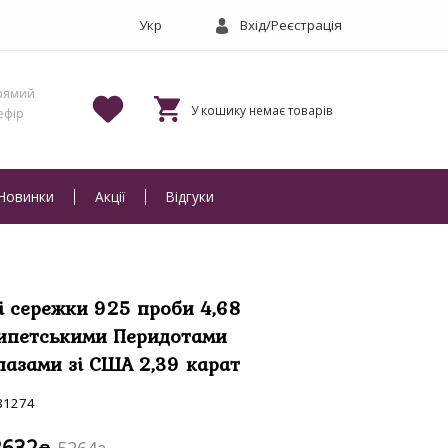
Вхід/Реєстрація
Новинки
Акції
Відгуки
і сережки 925 проби 4,68
гипетськими Перидотами
пазами зі США 2,39 карат
81274