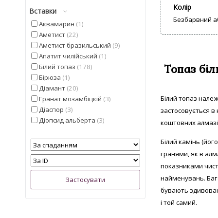
Колір
Вставки
Безбарвний а
Аквамарин
1
Аметист
22
Аметист бразильський
9
Апатит чилійський
1
Топаз біл
Білий топаз
178
Бірюза
1
Діамант
20
Білий топаз нале
Гранат мозамбіцкій
3
Діаспор
3
застосовується в
Діопсид альберта
3
коштовних алмазів
Іоліт
4
Білий камінь (йо
Кварц
5
Кошаче око
5
гранями, як в ал
Лимонний топаз з США
2
показниками чисто
Мадейра цитрин з США
6
найменувань. Баг
Малахіт намібійської
1
бувають здивован
Опал
3
і той самий.
Опал ефіопський
9
Перидот єгипетський
1