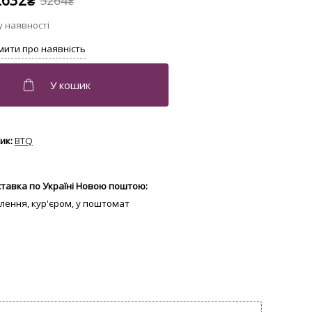
2632
5264
₴
₴
BTQ
тавка по Україні Новою поштою:
ділення, кур'єром, у поштомат