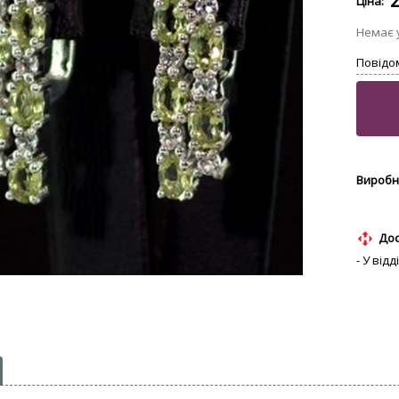
Дос
- У від