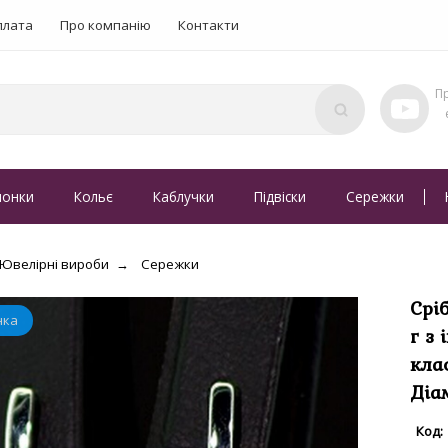
плата
Про компанію
Контакти
понки
Кольє
Каблучки
Підвіски
Сережки
Ювелірні вироби
Сережки
Срі
г з
кла
Діа