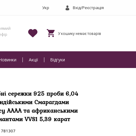
Вхід/Реєстрація
Новинки
Акції
Відгуки
бні сережки 925 проби 6,04
 індійськими Смарагдами
су АААА та африканськими
мантами VVS1 5,39 карат
781307