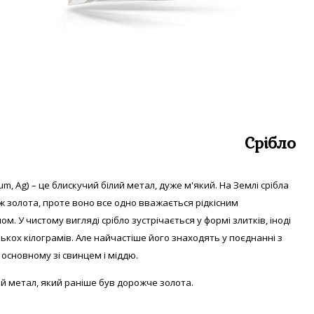
Срібло
um, Аg) – це блискучий білий метал, дуже м'який. На Землі срібла
ніж золота, проте воно все одно вважається рідкісним
ом. У
чистому вигляді с
рібло зустрічається у формі злитків, іноді
лькох кілограмів. Але найчастіше його знаходять у поєднанні з
основному зі свинцем і міддю.
й метал, який раніше був дорожче золота.