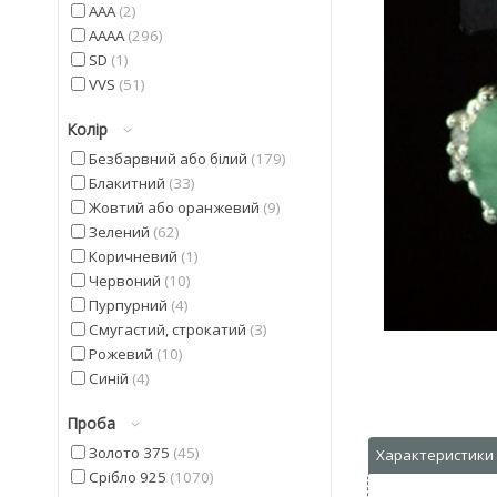
AAA
2
AAAA
296
SD
1
VVS
51
Колір
Безбарвний або білий
179
Блакитний
33
Жовтий або оранжевий
9
Зелений
62
Коричневий
1
Червоний
10
Пурпурний
4
Смугастий, строкатий
3
Рожевий
10
Синій
4
Фіолетовий
22
Проба
Чорний
9
Золото 375
45
Срібло 925
1070