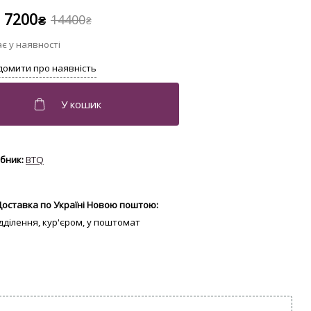
7200
14400
₴
₴
BTQ
Доставка по Україні Новою поштою:
відділення, кур'єром, у поштомат