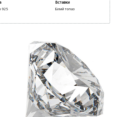
а
Вставки
о 925
Білий топаз