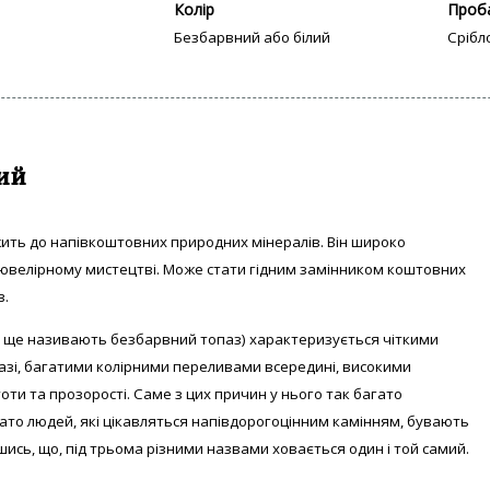
Колір
Проб
Безбарвний або білий
Срібл
ий
жить до напівкоштовних природних мінералів. Він широко
 ювелірному мистецтві. Може стати гідним замінником коштовних
в.
го ще називають безбарвний топаз) характеризується чіткими
мазі, багатими колірними переливами всередині, високими
ти та прозорості. Саме з цих причин у нього так багато
ато людей, які цікавляться напівдорогоцінним камінням, бувають
шись, що, під трьома різними назвами ховається один і той самий.