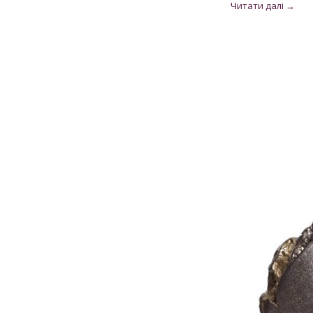
Рубін
12
Рубін рожевий
1
Рубін Роял
46
Сапфір
13
Сапфір шрі-ланкійський
3
Сапфір мадагаскарський
5
Султаніт
3
Танзаніт
25
Топаз швейцарський
3
Улексит
3
Флюорит
1
Циркон
292
Цитрин
6
Шпінель чорна
1