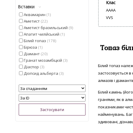
Клас
Вставки
AAAA
Аквамарин
1
VVS
Аметист
22
Аметист бразильський
9
Апатит чилійський
1
Білий топаз
178
Топаз біл
Бірюза
1
Діамант
20
Гранат мозамбіцкій
3
Білий топаз нале
Діаспор
3
застосовується в
Діопсид альберта
3
Іоліт
4
алмазів і діаманті
Кварц
5
Білий камінь (йо
Кошаче око
5
гранями, як в ал
Лимонний топаз з США
2
Мадейра цитрин з США
6
показниками чисто
Малахіт намібійської
1
найменувань. Баг
Опал
3
здивовані, дізнав
Опал ефіопський
9
Перидот єгипетський
1