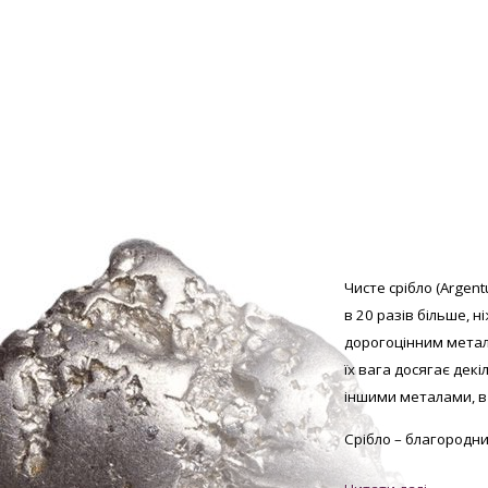
Чисте срібло (Argent
в 20 разів більше, 
дорогоцінним метал
їх вага досягає декі
іншими металами, в 
Срібло – благородни