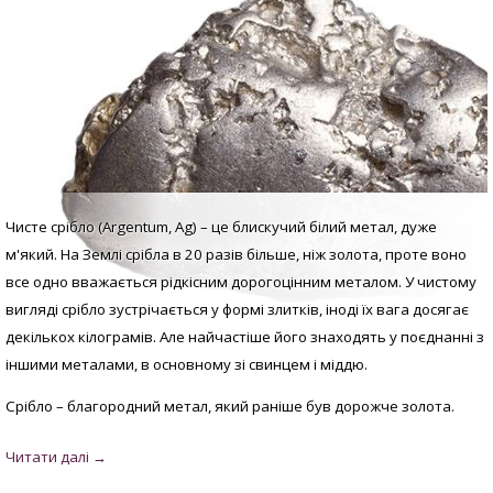
Чисте срібло (Argentum, Аg) – це блискучий білий метал, дуже
м'який. На Землі срібла в 20 разів більше, ніж золота, проте воно
все одно вважається рідкісним дорогоцінним металом. У
чистому
вигляді с
рібло зустрічається у формі злитків, іноді їх вага досягає
декількох кілограмів. Але найчастіше його знаходять у поєднанні з
іншими металами, в основному зі свинцем і міддю.
Срібло – благородний метал, який раніше був дорожче золота.