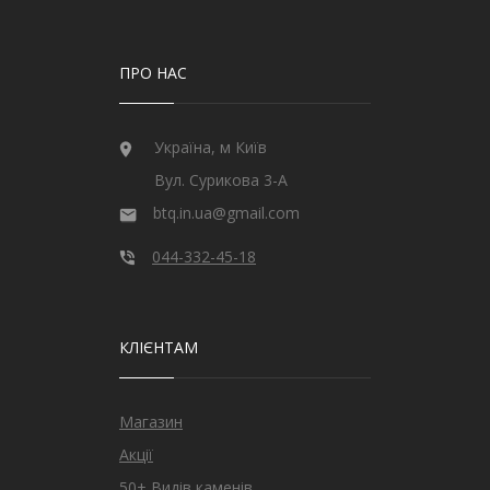
ПРО НАС
Україна, м Київ
Вул. Сурикова 3-А
btq.in.ua@gmail.com
044-332-45-18
КЛІЄНТАМ
Магазин
Акції
50+ Видів каменів