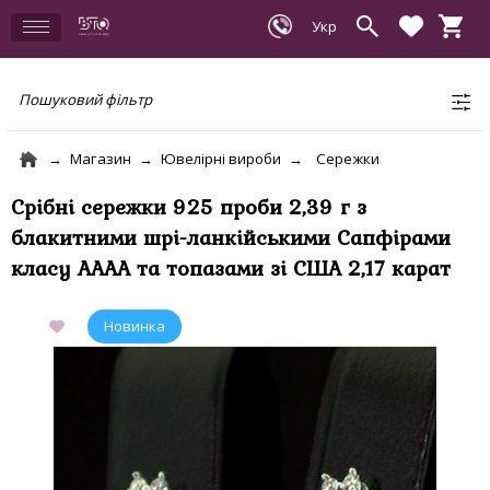
Пошуковий фільтр
Магазин
Ювелірні вироби
Сережки
Срібні сережки 925 проби 2,39 г з
блакитними шрі-ланкійськими Сапфірами
класу АААА та топазами зі США 2,17 карат