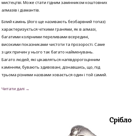
мистецтві. Може стати гідним замінником коштовних
алмазів і діамантів.
Білий камінь (його ще називають безбарвний топаз)
характеризується чіткими гранями, як в алмазі,
багатими колірними переливами всередині,
високими показниками чистоти та прозорості. Саме
з цих причин у нього так багато найменувань.
Багато людей, які цікавляться напівдорогоцінним
камінням, бувають здивовані, дізнавшись, що, під
трьома різними назвами ховається один і той самий.
Срібло