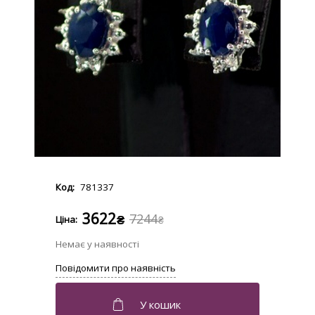
781337
3622
7244
₴
₴