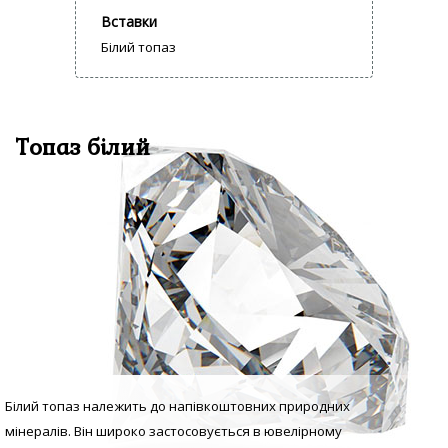
Вставки
Білий топаз
Топаз білий
Білий топаз належить до напівкоштовних природних
мінералів. Він широко застосовується в ювелірному