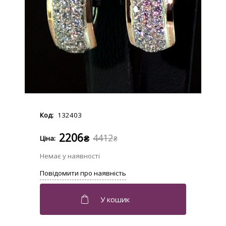
132403
2206
4412
₴
₴