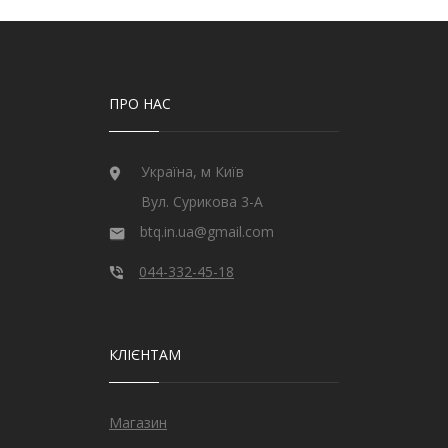
ПРО НАС
Україна, м Київ
Вул. Сурикова 3-А
btq.in.ua@gmail.com
044-332-45-18
КЛІЄНТАМ
Магазин