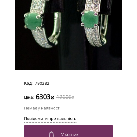
790282
6303
12606
₴
₴