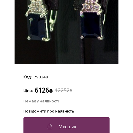
790348
6126
12252
₴
₴