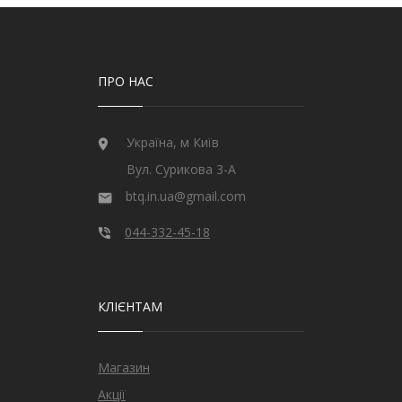
ПРО НАС
Україна, м Київ
Вул. Сурикова 3-А
btq.in.ua@gmail.com
044-332-45-18
КЛІЄНТАМ
Магазин
Акції