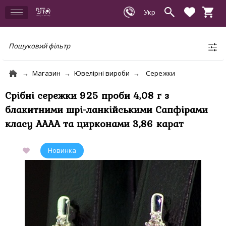
Пошуковий фільтр
Магазин
Ювелірні вироби
Сережки
Срібні сережки 925 проби 4,08 г з
блакитними шрі-ланкійськими Сапфірами
класу АААА та цирконами 3,86 карат