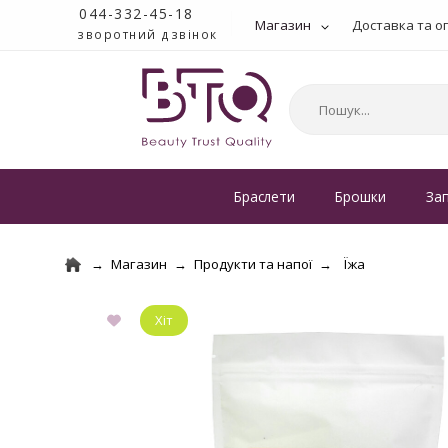
044-332-45-18
Магазин
Доставка та о
зворотний дзвінок
Браслети
Брошки
За
Магазин
Продукти та напої
Їжа