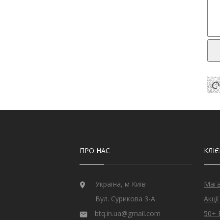
ПРО НАС
КЛІ
Україна, м Київ
Маг
Вул. Сурикова 3-А
Акції
btq.in.ua@gmail.com
50+ 