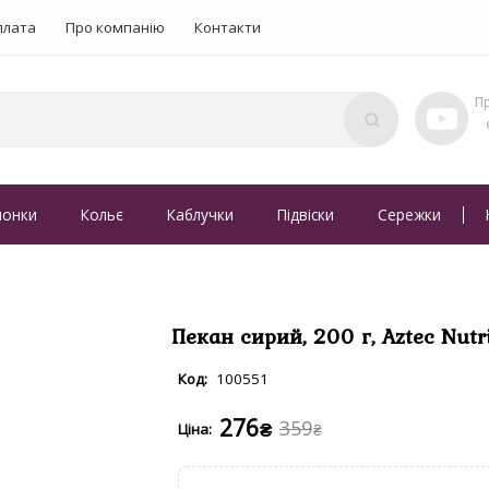
плата
Про компанію
Контакти
понки
Кольє
Каблучки
Підвіски
Сережки
Пекан сирий, 200 г, Aztec Nutr
100551
276
359
₴
₴