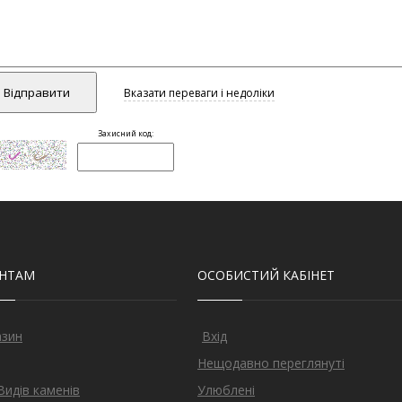
ЄНТАМ
ОСОБИСТИЙ КАБІНЕТ
азин
Вхід
Нещодавно переглянуті
Видів каменів
Улюблені