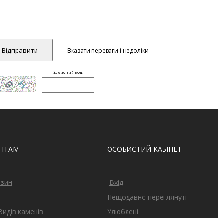
ЄНТАМ
ОСОБИСТИЙ КАБІНЕТ
азин
Вхід
Нещодавно переглянуті
Видів каменів
Улюблені