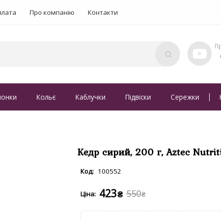
плата
Про компанію
Контакти
понки
Кольє
Каблучки
Підвіски
Сережки
Кедр сирий, 200 г, Aztec Nutrit
100552
423
550
₴
₴