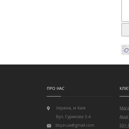
ПРО НАС
КЛІ
Україна, м Київ
Маг
Вул. Сурикова 3-А
Акції
btq.in.ua@gmail.com
50+ 