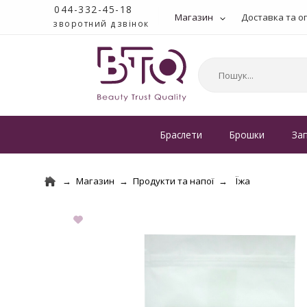
044-332-45-18
Магазин
Доставка та о
зворотний дзвінок
Браслети
Брошки
За
Магазин
Продукти та напої
Їжа