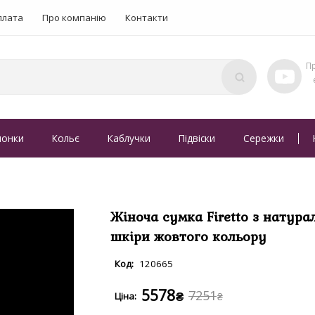
плата
Про компанію
Контакти
понки
Кольє
Каблучки
Підвіски
Сережки
Жіноча сумка Firetto з натура
шкіри жовтого кольору
120665
5578
7251
₴
₴