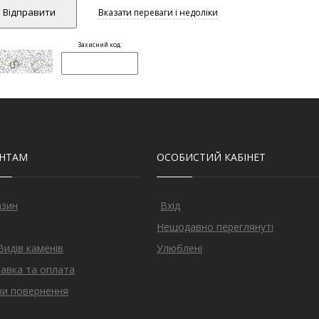
ЄНТАМ
ОСОБИСТИЙ КАБІНЕТ
азин
Вхід
Нещодавно переглянуті
Видів каменів
Улюблені
авка та оплата
и повернення