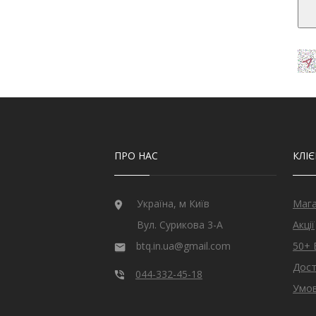
ПРО НАС
КЛІ
Україна, м Київ
Маг
Вул. Сурикова 3-А
Акції
btq.in.ua@gmail.com
50+ 
Дост
044-332-45-18
Умов