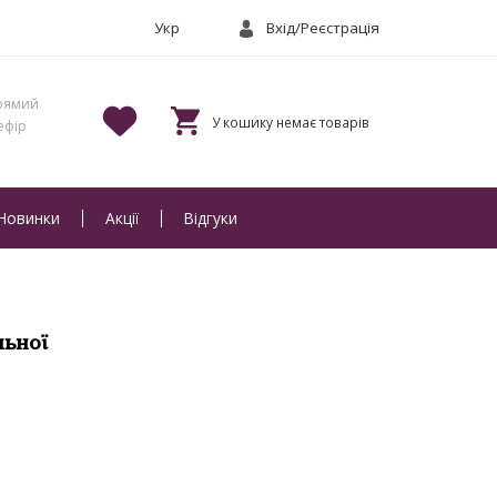
Вхід/Реєстрація
Новинки
Акції
Відгуки
льної