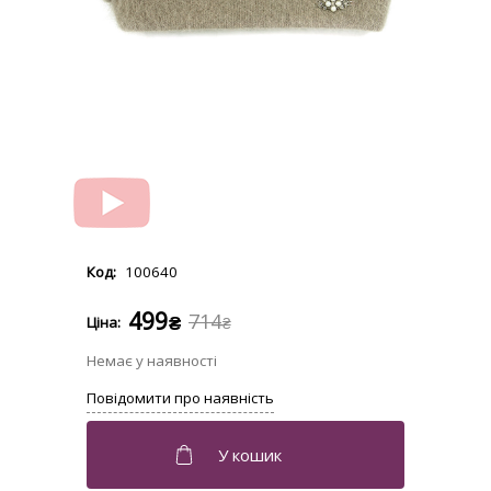
100640
499
714
₴
₴