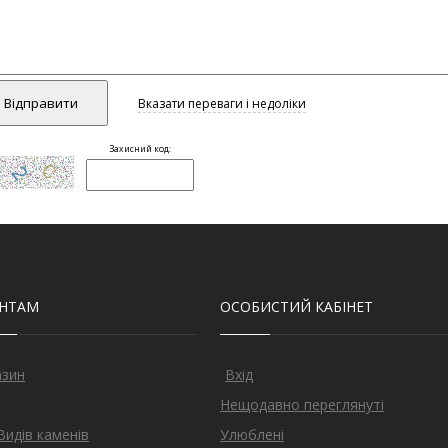
ЄНТАМ
ОСОБИСТИЙ КАБІНЕТ
азин
Вхід
Нещодавно переглянуті
Видів каменів
Улюблені