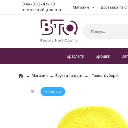
044-332-45-18
Магазин
Доставка та о
зворотний дзвінок
Браслети
Брошки
За
Магазин
Взуття та одяг
Головні убори