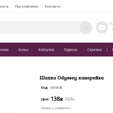
плата
Про компанію
Контакти
понки
Кольє
Каблучки
Підвіски
Сережки
Шапка Odyssey канарейка
101418
138
197
₴
₴