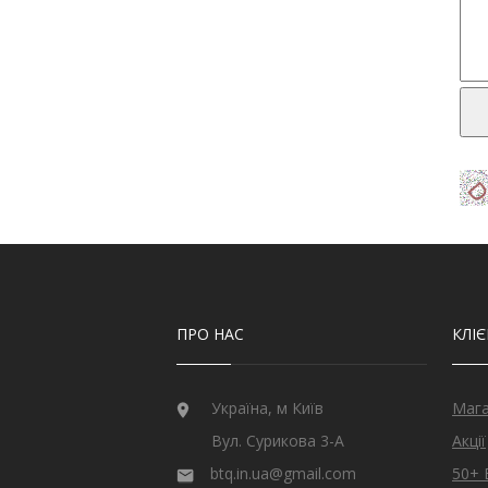
ПРО НАС
КЛІ
Україна, м Київ
Маг
Вул. Сурикова 3-А
Акції
btq.in.ua@gmail.com
50+ 