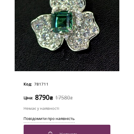
781711
8790
17580
₴
₴