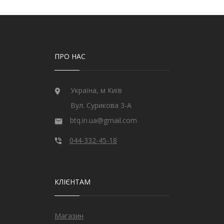
ПРО НАС
Україна, м Київ
Вул. Сурикова 3-А
btq.in.ua@gmail.com
044-332-45-18
КЛІЄНТАМ
Магазин