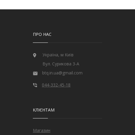
ПРО НАС
Україна, м Київ
Вул. Сурикова 3-А
btq.in.ua@gmail.com
044-332-45-18
КЛІЄНТАМ
Магазин