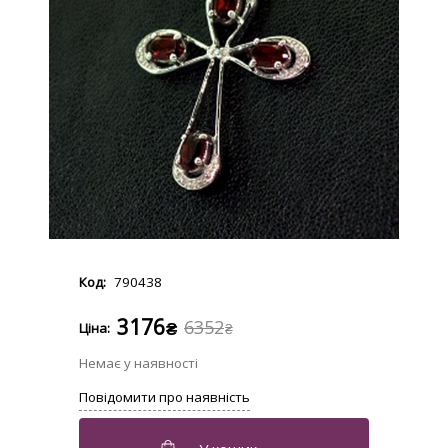
790438
3176
6352
₴
₴