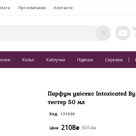
плата
Про компанію
Контакти
понки
Кольє
Каблучки
Підвіски
Сережки
Парфум унісекс Intoxicated By 
тестер 50 мл
131939
2108
3014
₴
₴