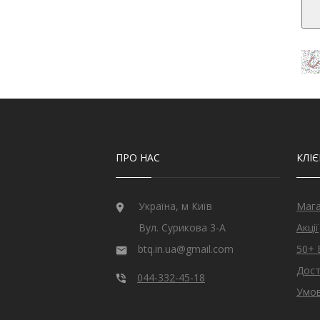
ПРО НАС
КЛІ
Україна, м Київ
Маг
Вул. Сурикова 3-А
Акції
btq.in.ua@gmail.com
50+ 
Дост
044-332-45-18
Умов