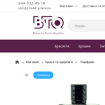
044-332-45-18
Магазин
Доставка та о
зворотний дзвінок
Браслети
Брошки
За
Магазин
Краса та здоров'я
Парфуми