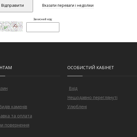
ЄНТАМ
ОСОБИСТИЙ КАБІНЕТ
азин
Вхід
Нещодавно переглянуті
Видів каменів
Улюблені
авка та оплата
и повернення