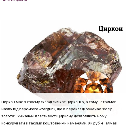
Циркон
Циркон має в своєму складі силікат цирконію, а тому і отримав
назву від перського «zargun», що в перекладі означає “колір
золота”. Унікальні властивості циркону дозволяють йому
конкурувати з такими коштовними каменями, як рубін і алмаз.