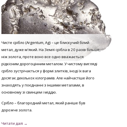
Чисте срібло (Argentum, Аg) – це блискучий білий
метал, дуже м'який. На Землі срібла в 20 разів більше,
ніж золота, проте воно все одно вважається
рідкісним дорогоцінним металом. У
чистому вигляді
с
рібло зустрічається у формі злитків, іноді їх вага
досягає декількох кілограмів. Але найчастіше його
знаходять у поєднанні з іншими металами, в
основному зі свинцем і міддю.
Срібло – благородний метал, який раніше був
дорожче золота.