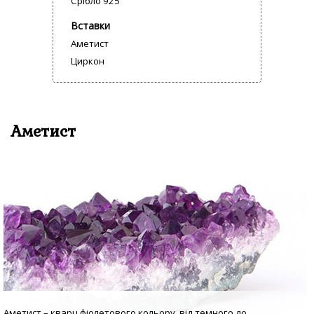
Срібло 925
Вставки
Аметист
Циркон
Аметист
Аметист – кварц фіолетового кольору, від темного до