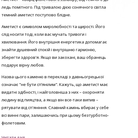
ледь помітного. Під тривалою дією сонячного світла
темний аметист поступово блідне.
Аметист є символом миролюбності та щирості. Його
слід носити тоді, коли вас мучать тривоги і
хвилювання. Його внутрішня енергетика допомагає
знайти душевний спокій і внутрішню гармонію,
зберегти здоров'я. Якщо ви закохані, ваш обранець
подарує вірну любов.
Назва цього каменю в перекладі з давньогрецької
означає "не бути сп’янілим". Кажуть, що аметист має
видатні здібності, і найголовніша з них – охороняти
людину від пияцтва, а якщо він все-таки випив –
рятувати від сп'яніння. Славний камінь вбирає у себе
всі винні пари, залишаючись при цьому безтурботно-
фіолетовим.