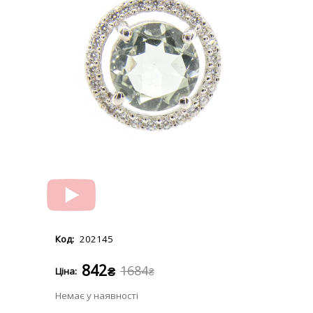
202145
842
1684
₴
₴