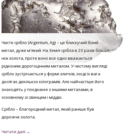
Чисте срібло (Argentum, Аg) – це блискучий білий
метал, дуже м'який. На Землі срібла в 20 разів більше,
ніж золота, проте воно все одно вважається
рідкісним дорогоцінним металом. У
чистому вигляді
с
рібло зустрічається у формі злитків, іноді їх вага
досягає декількох кілограмів. Але найчастіше його
знаходять у поєднанні з іншими металами, в
основному зі свинцем і міддю.
Срібло – благородний метал, який раніше був
дорожче золота.