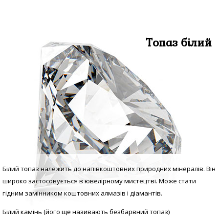
Топаз білий
Білий топаз належить до напівкоштовних природних мінералів. Він
широко застосовується в ювелірному мистецтві. Може стати
гідним замінником коштовних алмазів і діамантів.
Білий камінь (його ще називають безбарвний топаз)