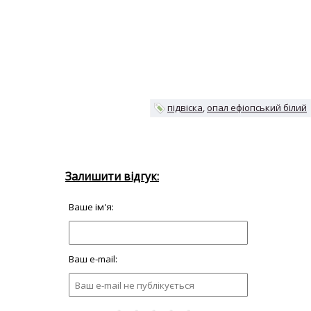
підвіска
опал ефіопський білий