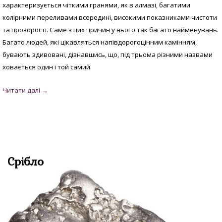
характеризується чіткими гранями, як в алмазі, багатими
колірними переливами всередині, високими показниками чистоти
та прозорості. Саме з цих причин у нього так багато найменувань.
Багато людей, які цікавляться напівдорогоцінним камінням,
бувають здивовані, дізнавшись, що, під трьома різними назвами
ховається один і той самий.
Срібло