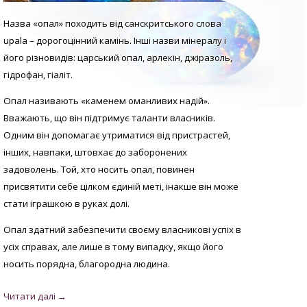
Назва «опал» походить від санскритського слова
upala – дорогоцінний камінь. Інші назви мінералу і
його різновидів: царський опал, арлекін, джіразоль,
гідрофан, гіаліт.
Опал називають «каменем оманливих надій».
Вважають, що він підтримує таланти власників.
Одним він допомагає утриматися від пристрастей,
інших, навпаки, штовхає до заборонених
задоволень. Той, хто носить опал, повинен
присвятити себе цілком єдиній меті, інакше він може
стати іграшкою в руках долі.
Опал здатний забезпечити своєму власникові успіх в
усіх справах, але лише в тому випадку, якщо його
носить порядна, благородна людина.