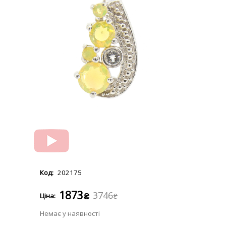
202175
1873
3746
₴
₴