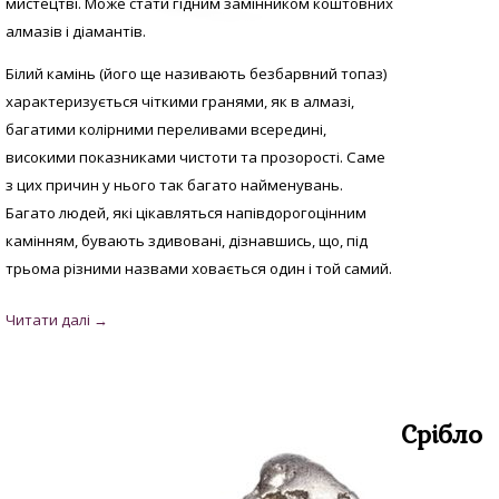
мистецтві. Може стати гідним замінником коштовних
алмазів і діамантів.
Білий камінь (його ще називають безбарвний топаз)
характеризується чіткими гранями, як в алмазі,
багатими колірними переливами всередині,
високими показниками чистоти та прозорості. Саме
з цих причин у нього так багато найменувань.
Багато людей, які цікавляться напівдорогоцінним
камінням, бувають здивовані, дізнавшись, що, під
трьома різними назвами ховається один і той самий.
Срібло