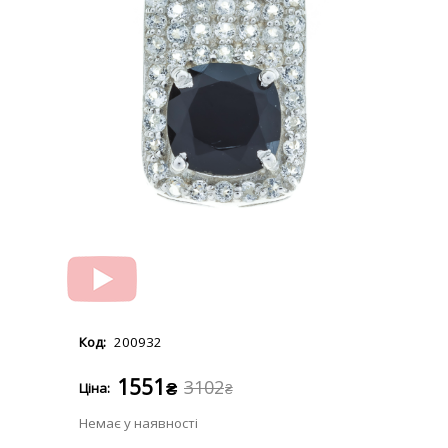
200932
1551
3102
₴
₴