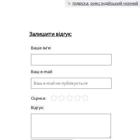
підвіска
онікс індійський чорний