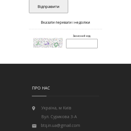
ПРО НАС
Україна, м Київ
Вул. Сурикова 3-А
btq.in.ua@gmail.com