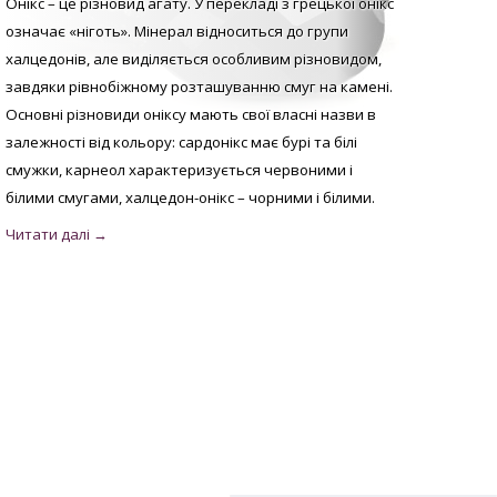
Онікс – це різновид агату. У перекладі з грецької онікс
означає «ніготь». Мінерал відноситься до групи
халцедонів, але виділяється особливим різновидом,
завдяки рівнобіжному розташуванню смуг на камені.
Основні різновиди оніксу мають свої власні назви в
залежності від кольору: сардонікс має бурі та білі
смужки, карнеол характеризується червоними і
білими смугами, халцедон-онікс – чорними і білими.