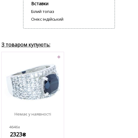
Вставки
Білий топаз
Онікс індійський
4646
₴
2323
₴