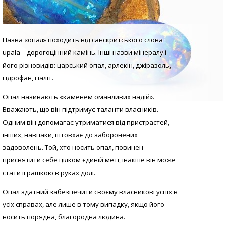
Назва «опал» походить від санскритського слова
upala – дорогоцінний камінь. Інші назви мінералу і
його різновидів: царський опал, арлекін, джіразоль,
гідрофан, гіаліт.
Опал називають «каменем оманливих надій».
Вважають, що він підтримує таланти власників.
Одним він допомагає утриматися від пристрастей,
інших, навпаки, штовхає до заборонених
задоволень. Той, хто носить опал, повинен
присвятити себе цілком єдиній меті, інакше він може
стати іграшкою в руках долі.
Опал здатний забезпечити своєму власникові успіх в
усіх справах, але лише в тому випадку, якщо його
носить порядна, благородна людина.