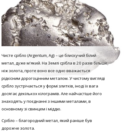
Чисте срібло (Argentum, Аg) – це блискучий білий
метал, дуже м'який. На Землі срібла в 20 разів більше,
ніж золота, проте воно все одно вважається
рідкісним дорогоцінним металом. У
чистому вигляді
с
рібло зустрічається у формі злитків, іноді їх вага
досягає декількох кілограмів. Але найчастіше його
знаходять у поєднанні з іншими металами, в
основному зі свинцем і міддю.
Срібло – благородний метал, який раніше був
дорожче золота.