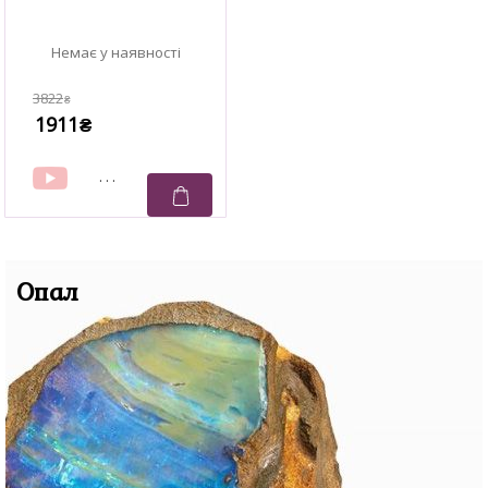
3822
₴
1911
₴
Опал