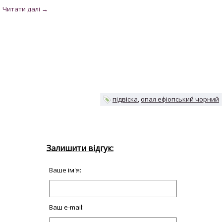
підвіска
опал ефіопський чорний