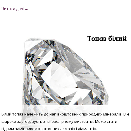
Топаз білий
Білий топаз належить до напівкоштовних природних мінералів. Він
широко застосовується в ювелірному мистецтві. Може стати
гідним замінником коштовних алмазів і діамантів.