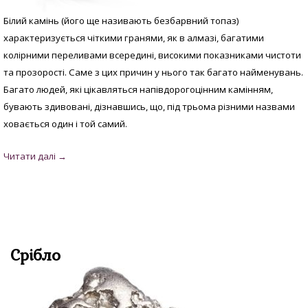
Білий камінь (його ще називають безбарвний топаз)
характеризується чіткими гранями, як в алмазі, багатими
колірними переливами всередині, високими показниками чистоти
та прозорості. Саме з цих причин у нього так багато найменувань.
Багато людей, які цікавляться напівдорогоцінним камінням,
бувають здивовані, дізнавшись, що, під трьома різними назвами
ховається один і той самий.
Срібло