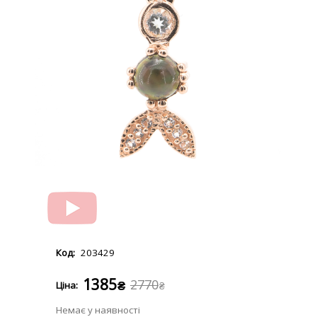
203429
1385
2770
₴
₴