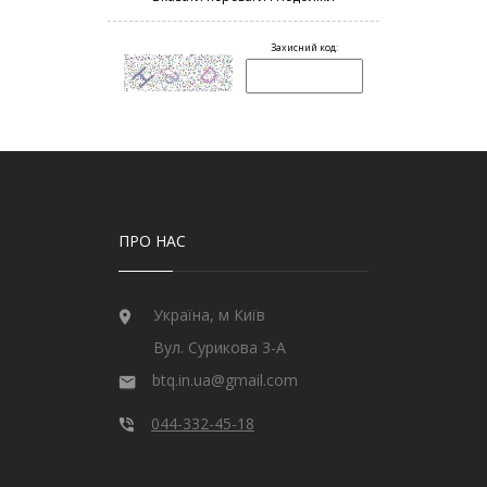
ПРО НАС
Україна, м Київ
Вул. Сурикова 3-А
btq.in.ua@gmail.com
044-332-45-18