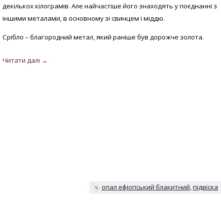
декількох кілограмів. Але найчастіше його знаходять у поєднанні з
іншими металами, в основному зі свинцем і міддю.
Срібло – благородний метал, який раніше був дорожче золота.
опал ефіопський блакитний
підвіска