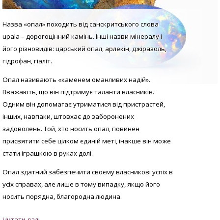
Назва «опал» походить від санскритського слова
upala – дорогоцінний камінь. Інші назви мінералу і
його різновидів: царський опал, арлекін, джіразоль,
гідрофан, гіаліт.
Опал називають «каменем оманливих надій».
Вважають, що він підтримує таланти власників.
Одним він допомагає утриматися від пристрастей,
інших, навпаки, штовхає до заборонених
задоволень. Той, хто носить опал, повинен
присвятити себе цілком єдиній меті, інакше він може
стати іграшкою в руках долі.
Опал здатний забезпечити своєму власникові успіх в
усіх справах, але лише в тому випадку, якщо його
носить порядна, благородна людина.