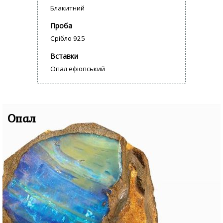
Блакитний
Проба
Срібло 925
Вставки
Опал ефіопський
Опал