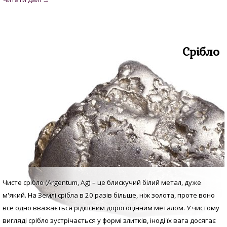
Срібло
Чисте срібло (Argentum, Аg) – це блискучий білий метал, дуже
м'який. На Землі срібла в 20 разів більше, ніж золота, проте воно
все одно вважається рідкісним дорогоцінним металом. У
чистому
вигляді с
рібло зустрічається у формі злитків, іноді їх вага досягає