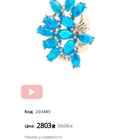
203485
2803
5606
₴
₴