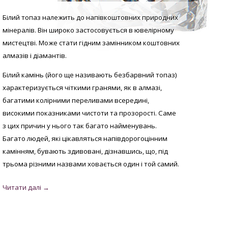
Білий топаз належить до напівкоштовних природних
мінералів. Він широко застосовується в ювелірному
мистецтві. Може стати гідним замінником коштовних
алмазів і діамантів.
Білий камінь (його ще називають безбарвний топаз)
характеризується чіткими гранями, як в алмазі,
багатими колірними переливами всередині,
високими показниками чистоти та прозорості. Саме
з цих причин у нього так багато найменувань.
Багато людей, які цікавляться напівдорогоцінним
камінням, бувають здивовані, дізнавшись, що, під
трьома різними назвами ховається один і той самий.