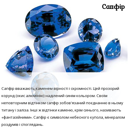
Сапфір
Сапфір вважають каменем вірності і скромності. Цей прозорий
корунд (окис алюмінію) наділений синім кольором. Своїм
неповторним відтінком сапфір зобов'язаний поєднанню в ньому
титану і заліза. Інші ж відтінки каменю, крім синього, називають
«фантазійними». Сапфір є символом небесного купола, мінералом
роздумів і споглядань.