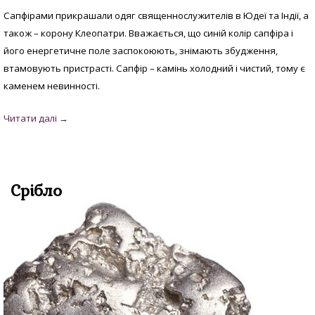
Сапфірами прикрашали одяг священнослужителів в Юдеї та Індії, а
також – корону Клеопатри. Вважається, що синій колір сапфіра і
його енергетичне поле заспокоюють, знімають збудження,
втамовують пристрасті. Сапфір – камінь холодний і чистий, тому є
каменем невинності.
Срібло