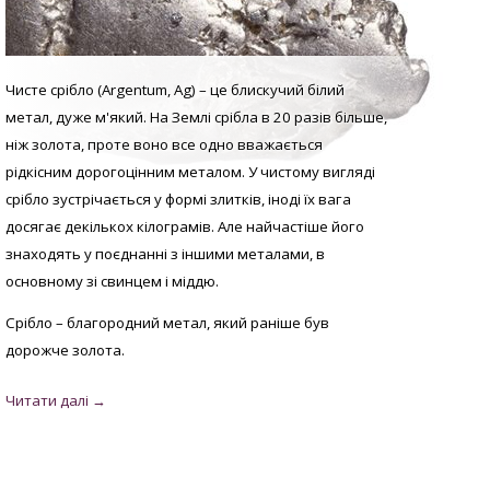
Чисте срібло (Argentum, Аg) – це блискучий білий
метал, дуже м'який. На Землі срібла в 20 разів більше,
ніж золота, проте воно все одно вважається
рідкісним дорогоцінним металом. У
чистому вигляді
с
рібло зустрічається у формі злитків, іноді їх вага
досягає декількох кілограмів. Але найчастіше його
знаходять у поєднанні з іншими металами, в
основному зі свинцем і міддю.
Срібло – благородний метал, який раніше був
дорожче золота.