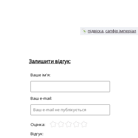
підвіска
сапфір імперіал