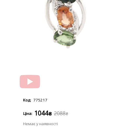
775217
1044
2088
₴
₴