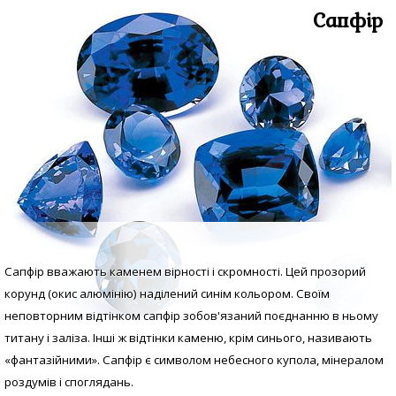
Сапфір
Сапфір вважають каменем вірності і скромності. Цей прозорий
корунд (окис алюмінію) наділений синім кольором. Своїм
неповторним відтінком сапфір зобов'язаний поєднанню в ньому
титану і заліза. Інші ж відтінки каменю, крім синього, називають
«фантазійними». Сапфір є символом небесного купола, мінералом
роздумів і споглядань.