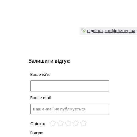
підвіска
сапфір імперіал