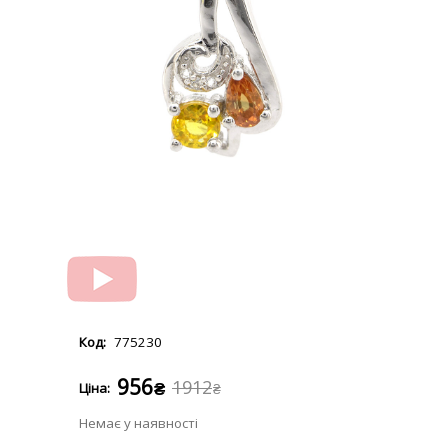
775230
956
1912
₴
₴