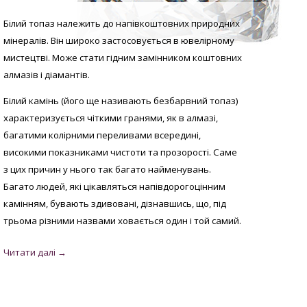
Білий топаз належить до напівкоштовних природних
мінералів. Він широко застосовується в ювелірному
мистецтві. Може стати гідним замінником коштовних
алмазів і діамантів.
Білий камінь (його ще називають безбарвний топаз)
характеризується чіткими гранями, як в алмазі,
багатими колірними переливами всередині,
високими показниками чистоти та прозорості. Саме
з цих причин у нього так багато найменувань.
Багато людей, які цікавляться напівдорогоцінним
камінням, бувають здивовані, дізнавшись, що, під
трьома різними назвами ховається один і той самий.