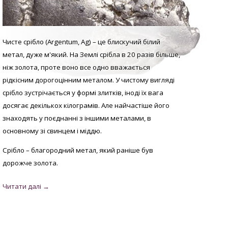
Чисте срібло (Argentum, Аg) – це блискучий білий
метал, дуже м'який. На Землі срібла в 20 разів більше,
ніж золота, проте воно все одно вважається
рідкісним дорогоцінним металом. У
чистому вигляді
с
рібло зустрічається у формі злитків, іноді їх вага
досягає декількох кілограмів. Але найчастіше його
знаходять у поєднанні з іншими металами, в
основному зі свинцем і міддю.
Срібло – благородний метал, який раніше був
дорожче золота.