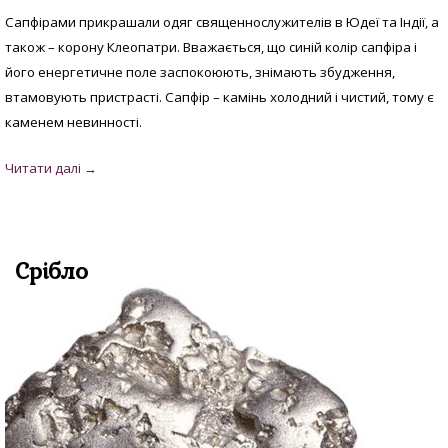
Сапфірами прикрашали одяг священнослужителів в Юдеї та Індії, а
також – корону Клеопатри. Вважається, що синій колір сапфіра і
його енергетичне поле заспокоюють, знімають збудження,
втамовують пристрасті. Сапфір – камінь холодний і чистий, тому є
каменем невинності.
Срібло