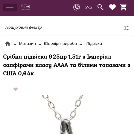
Пошуковий фільтр
Магазин
Ювелірні вироби
Підвіски
Срібна підвіска 925пр 1,51г з Імперіал
сапфірами класу АААА та білими топазами з
США 0,64к