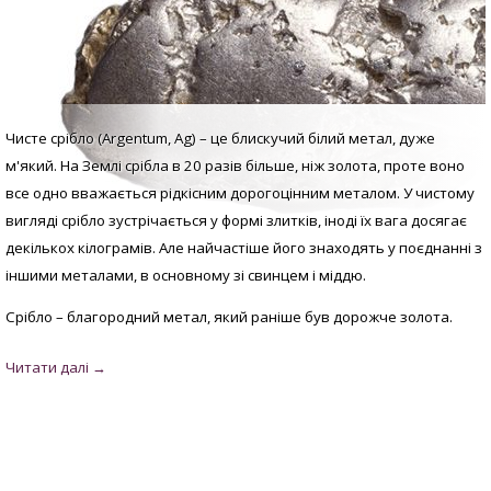
Чисте срібло (Argentum, Аg) – це блискучий білий метал, дуже
м'який. На Землі срібла в 20 разів більше, ніж золота, проте воно
все одно вважається рідкісним дорогоцінним металом. У
чистому
вигляді с
рібло зустрічається у формі злитків, іноді їх вага досягає
декількох кілограмів. Але найчастіше його знаходять у поєднанні з
іншими металами, в основному зі свинцем і міддю.
Срібло – благородний метал, який раніше був дорожче золота.