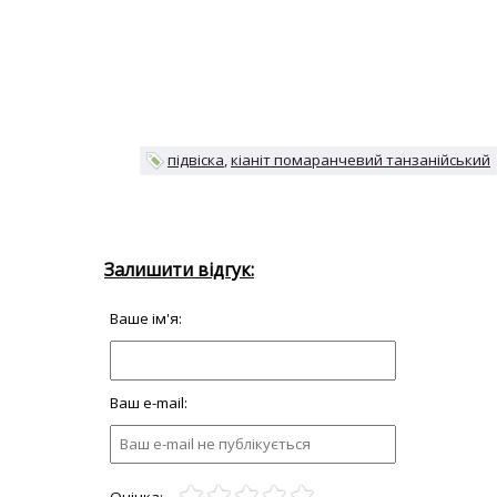
підвіска
кіаніт помаранчевий танзанійський