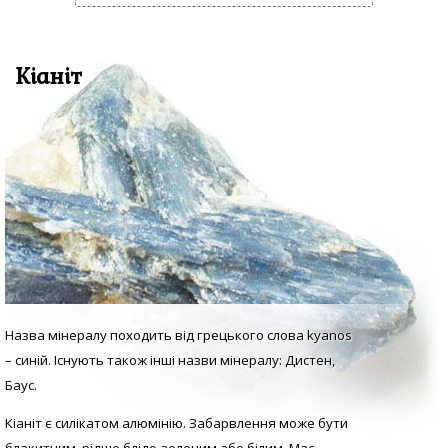
Кіаніт
Назва мінералу походить від грецького слова kyanos
– синій. Існують також інші назви мінералу: Дистен,
Баус.
Кіаніт є силікатом алюмінію. Забарвлення може бути