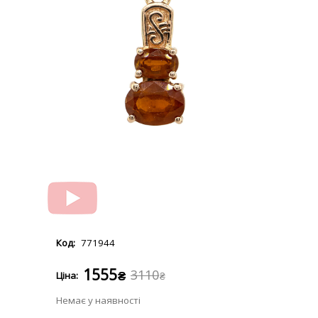
771944
1555
3110
₴
₴