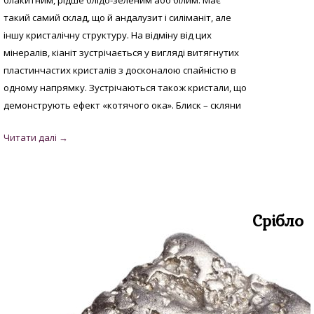
блакитним, рідше блідо-зеленим або білим. Має
такий самий склад, що й андалузит і силіманіт, але
іншу кристалічну структуру. На відміну від цих
мінералів, кіаніт зустрічається у вигляді витягнутих
пластинчастих кристалів з досконалою спайністю в
одному напрямку. Зустрічаються також кристали, що
демонструють ефект «котячого ока». Блиск – скляни
Срібло