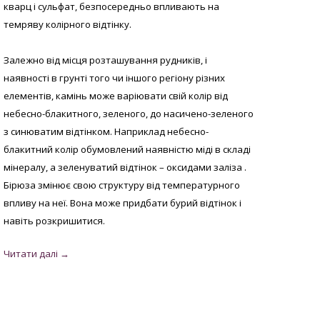
кварц і сульфат, безпосередньо впливають на
темряву колірного відтінку.
Залежно від місця розташування рудників, і
наявності в грунті того чи іншого регіону різних
елементів, камінь може варіювати свій колір від
небесно-блакитного, зеленого, до насичено-зеленого
з синюватим відтінком. Наприклад небесно-
блакитний колір обумовлений наявністю міді в складі
мінералу, а зеленуватий відтінок – оксидами заліза .
Бірюза змінює свою структуру від температурного
впливу на неї. Вона може придбати бурий відтінок і
навіть розкришитися.