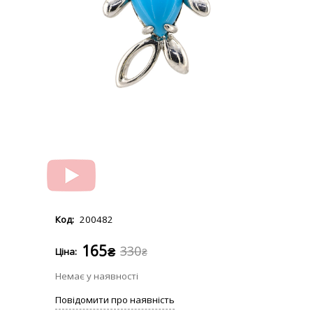
200482
165
330
₴
₴