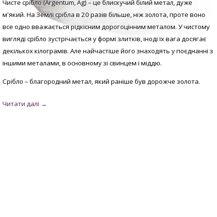
Чисте срібло (Argentum, Аg) – це блискучий білий метал, дуже
м'який. На Землі срібла в 20 разів більше, ніж золота, проте воно
все одно вважається рідкісним дорогоцінним металом. У
чистому
вигляді с
рібло зустрічається у формі злитків, іноді їх вага досягає
декількох кілограмів. Але найчастіше його знаходять у поєднанні з
іншими металами, в основному зі свинцем і міддю.
Срібло – благородний метал, який раніше був дорожче золота.