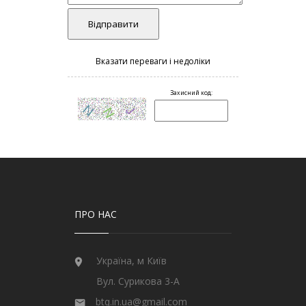
ПРО НАС
Україна, м Київ
Вул. Сурикова 3-А
btq.in.ua@gmail.com