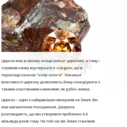
Циркон має в своєму складі силікат цирконію, а тому і
отримав назву від перського «zargun», що в
перекладі означає “колір золота”. Унікальні
властивості циркону дозволяють йому конкурувати з
такими коштовними каменями, як рубін і алмаз.
Циркон – один з найдавніших мінералів на Землі. Він
має магматичне походження. Джерела
розповідають, що він утворився приблизно 4,4
мільярда років тому. На той час вік Землі становив