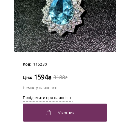
115230
1594
3188
₴
₴