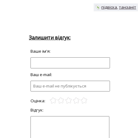
підвіска
танзаніт